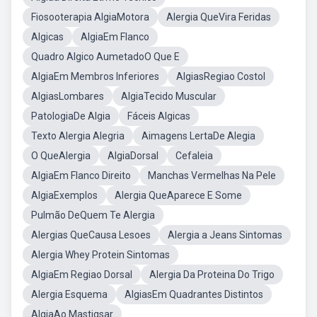
Fiosooterapia AlgiaMotora
Alergia QueVira Feridas
Algicas
AlgiaEm Flanco
Quadro Algico AumetadoO Que E
AlgiaEm Membros Inferiores
AlgiasRegiao Costol
AlgiasLombares
AlgiaTecido Muscular
PatologiaDe Algia
Fáceis Algicas
Texto Alergia Alegria
Aimagens LertaDe Alegia
O QueAlergia
AlgiaDorsal
Cefaleia
AlgiaEm Flanco Direito
Manchas Vermelhas Na Pele
AlgiaExemplos
Alergia QueAparece E Some
Pulmão DeQuem Te Alergia
Alergias QueCausa Lesoes
Alergia a Jeans Sintomas
Alergia Whey Protein Sintomas
AlgiaEm Regiao Dorsal
Alergia Da Proteina Do Trigo
Alergia Esquema
AlgiasEm Quadrantes Distintos
AlgiaAo Mastigsar