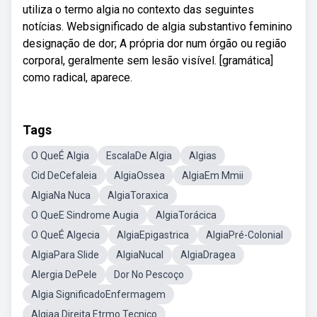
utiliza o termo algia no contexto das seguintes
notícias. Websignificado de algia substantivo feminino
designação de dor; A própria dor num órgão ou região
corporal, geralmente sem lesão visível. [gramática]
como radical, aparece.
Tags
O QueÉ Algia
EscalaDe Algia
Algias
Cid DeCefaleia
AlgiaOssea
AlgiaEm Mmii
AlgiaNa Nuca
AlgiaToraxica
O QueE Sindrome Augia
AlgiaTorácica
O QueÉ Algecia
AlgiaEpigastrica
AlgiaPré-Colonial
AlgiaPara Slide
AlgiaNucal
AlgiaDragea
Alergia DePele
Dor No Pescoço
Algia SignificadoEnfermagem
Algiaa Direita Etrmo Tecnico