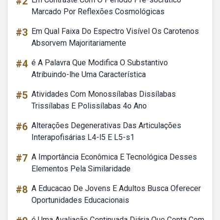
#2
Marcado Por Reflexões Cosmológicas
#3
Em Qual Faixa Do Espectro Visível Os Carotenos
Absorvem Majoritariamente
#4
é A Palavra Que Modifica O Substantivo
Atribuindo-lhe Uma Característica
#5
Atividades Com Monossílabas Dissílabas
Trissílabas E Polissílabas 4o Ano
#6
Alterações Degenerativas Das Articulações
Interapofisárias L4-l5 E L5-s1
#7
A Importância Econômica E Tecnológica Desses
Elementos Pela Similaridade
#8
A Educacao De Jovens E Adultos Busca Oferecer
Oportunidades Educacionais
é Uma Avaliação Continuada Diária Que Conta Com