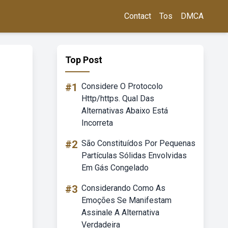
Contact
Tos
DMCA
Top Post
#1
Considere O Protocolo
Http/https. Qual Das
Alternativas Abaixo Está
Incorreta
#2
São Constituídos Por Pequenas
Partículas Sólidas Envolvidas
Em Gás Congelado
#3
Considerando Como As
Emoções Se Manifestam
Assinale A Alternativa
Verdadeira