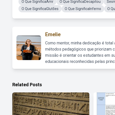
O Que SignificaAmr
O Que SignificaDecapitou
Sesm
O Que SignificaGlutões
O Que SignificaInferno
O Qu
Emelie
Como mentor, minha dedicação é total
métodos pedagógicos que priorizam co
missão é orientar os estudantes em su
educacionais reconhecidas pelas princ
Related Posts