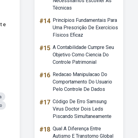
Necessitamos Escolher As
Técnicas
#14
Princípios Fundamentais Para
t e
Uma Prescrição De Exercícios
Físicos Eficaz
#15
A Contabilidade Cumpre Seu
Objetivo Como Ciencia Do
Controle Patrimonial
#16
Redacao Manipulacao Do
Comportamento Do Usuario
Pelo Controle De Dados
a
#17
Código De Erro Samsung
o
Virus Doctor Dois Leds
Piscando Simultaneamente
#18
Qual A Diferença Entre
Autismo E Transtorno Global