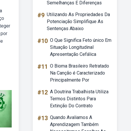
Semelhanças E Diferenças
la
#9
Utilizando As Propriedades Da
ço
Potenciação Simplifique As
teger
Sentenças Abaixo
 por
#10
O Que Significa Feto único Em
de
Situação Longitudinal
Apresentação Cefálica
#11
O Bioma Brasileiro Retratado
Na Canção é Caracterizado
Principalmente Por
#12
A Doutrina Trabalhista Utiliza
Termos Distintos Para
Extinção Do Contrato
#13
Quando Avaliamos A
Aprendizagem Também