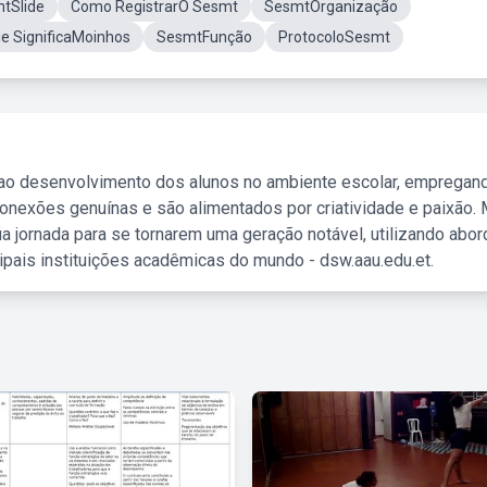
tSlide
Como RegistrarO Sesmt
SesmtOrganização
e SignificaMoinhos
SesmtFunção
ProtocoloSesmt
 ao desenvolvimento dos alunos no ambiente escolar, empregan
nexões genuínas e são alimentados por criatividade e paixão. 
a jornada para se tornarem uma geração notável, utilizando abo
ipais instituições acadêmicas do mundo - dsw.aau.edu.et.