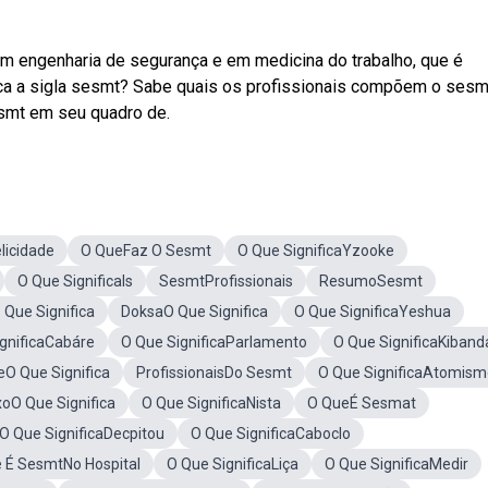
m engenharia de segurança e em medicina do trabalho, que é
ca a sigla sesmt? Sabe quais os profissionais compõem o sesm
smt em seu quadro de.
licidade
O QueFaz O Sesmt
O Que SignificaYzooke
O Que SignificaIs
SesmtProfissionais
ResumoSesmt
 Que Significa
DoksaO Que Significa
O Que SignificaYeshua
gnificaCabáre
O Que SignificaParlamento
O Que SignificaKiband
eO Que Significa
ProfissionaisDo Sesmt
O Que SignificaAtomism
oO Que Significa
O Que SignificaNista
O QueÉ Sesmat
O Que SignificaDecpitou
O Que SignificaCaboclo
 É SesmtNo Hospital
O Que SignificaLiça
O Que SignificaMedir