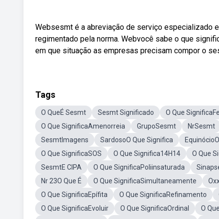
Websesmt é a abreviação de serviço especializado e
regimentado pela norma. Webvocê sabe o que signifi
em que situação as empresas precisam compor o se
Tags
O QueÉ Sesmt
Sesmt Significado
O Que SignificaFe
O Que SignificaAmenorreia
GrupoSesmt
NrSesmt
SesmtImagens
SardosoO Que Significa
EquinócioO
O Que SignificaSOS
O Que Significa14H14
O Que Si
SesmtE CIPA
O Que SignificaPoliinsaturada
Sinaps
Nr 23O Que É
O Que SignificaSimultaneamente
Oxx
O Que SignificaEpífita
O Que SignificaRefinamento
O Que SignificaEvoluir
O Que SignificaOrdinal
O Que