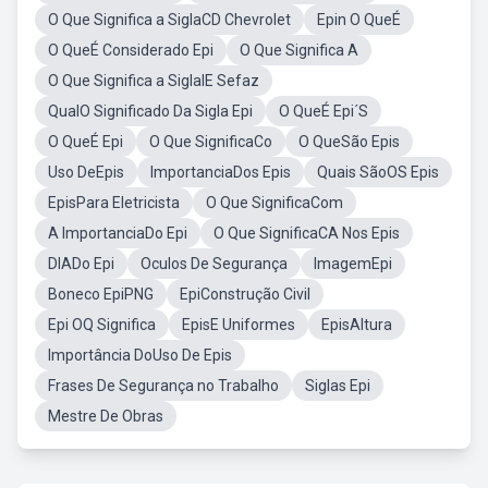
O Que Significa a SiglaCD Chevrolet
Epin O QueÉ
O QueÉ Considerado Epi
O Que Significa A
O Que Significa a SiglaIE Sefaz
QualO Significado Da Sigla Epi
O QueÉ Epi´S
O QueÉ Epi
O Que SignificaCo
O QueSão Epis
Uso DeEpis
ImportanciaDos Epis
Quais SãoOS Epis
EpisPara Eletricista
O Que SignificaCom
A ImportanciaDo Epi
O Que SignificaCA Nos Epis
DIADo Epi
Oculos De Segurança
ImagemEpi
Boneco EpiPNG
EpiConstrução Civil
Epi OQ Significa
EpisE Uniformes
EpisAltura
Importância DoUso De Epis
Frases De Segurança no Trabalho
Siglas Epi
Mestre De Obras