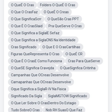
O QueÉ O Cras
Folders O QueÉ O Cras
O Que O CrasFaz
O QueÉ O Creas
O Que SignificaScrr
O QueSão Cras PPT
O Que É O CrasSlaid
Pra QueServe O Cras
O Que Significa a SiglaIE Sefaz
O Que Significa a SiglaCNS Na Identidade
Cras Significado
O Que E O CrasCartilhas
Figuras QueRepresenta O Cras
O QueÉ CR
O Que É O CrasE Como Funciona
Cras Para QueServe
O QueSE Significa Cravejda
O QueSignfica Critinha
Campanhas Que OCreas Desenvolve
Camapanhas Que OCreas Desenvolve
Oque Significa a SiglaR-IV Na Fisica
Significado Da Sigla
SiglaMGTOW Significado
O Que Ler Sobre O CrasDentro Do Estagio
Tudo SobreO Cras
Nob RH SuasO Que Faz