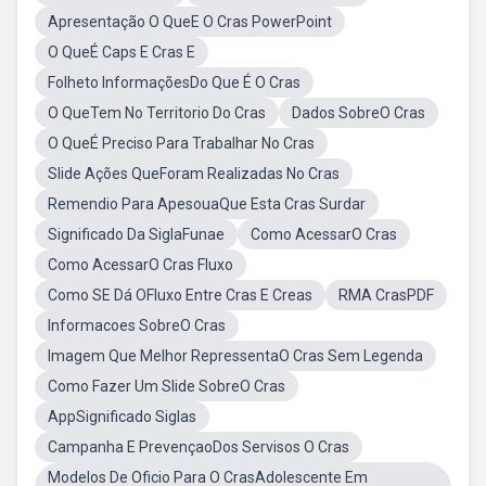
Apresentação O QueE O Cras PowerPoint
O QueÉ Caps E Cras E
Folheto InformaçõesDo Que É O Cras
O QueTem No Territorio Do Cras
Dados SobreO Cras
O QueÉ Preciso Para Trabalhar No Cras
Slide Ações QueForam Realizadas No Cras
Remendio Para ApesouaQue Esta Cras Surdar
Significado Da SiglaFunae
Como AcessarO Cras
Como AcessarO Cras Fluxo
Como SE Dá OFluxo Entre Cras E Creas
RMA CrasPDF
Informacoes SobreO Cras
Imagem Que Melhor RepressentaO Cras Sem Legenda
Como Fazer Um Slide SobreO Cras
AppSignificado Siglas
Campanha E PrevençaoDos Servisos O Cras
Modelos De Oficio Para O CrasAdolescente Em