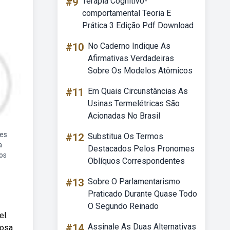
#9
Terapia Cognitivo-
comportamental Teoria E
Prática 3 Edição Pdf Download
#10
No Caderno Indique As
Afirmativas Verdadeiras
Sobre Os Modelos Atômicos
#11
Em Quais Circunstâncias As
Usinas Termelétricas São
Acionadas No Brasil
des
#12
Substitua Os Termos
a
Destacados Pelos Pronomes
cos
Oblíquos Correspondentes
#13
Sobre O Parlamentarismo
Praticado Durante Quase Todo
O Segundo Reinado
el.
#14
Assinale As Duas Alternativas
rosa