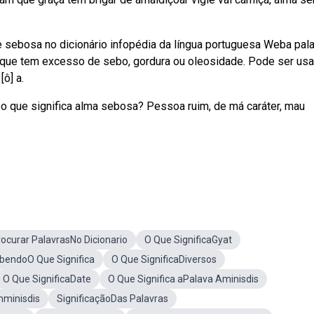
de sebosa no dicionário infopédia da língua portuguesa Weba pal
m que tem excesso de sebo, gordura ou oleosidade. Pode ser us
[ô] a.
o que significa alma sebosa? Pessoa ruim, de má caráter, mau
ocurar PalavrasNo Dicionario
O Que SignificaGyat
bendoO Que Significa
O Que SignificaDiversos
O Que SignificaDate
O Que Significa aPalava Aminisdis
mminisdis
SignificaçãoDas Palavras