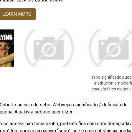
LEARN MORE
sebo significado pue
institución emplearl
escuela fines didácti
. Coberto ou sujo de sebo. Webveja o significado / definição de
uguesa. A palavra seboso quer dizer:
 se asseia, não toma banho, portanto fica com odor desagradáv
boso” tem origem na palavra “sebo”, que é uma substância gordu