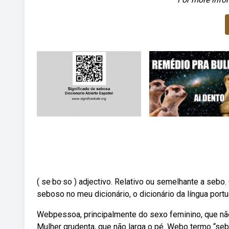
( se·bo·so ) adjectivo. Relativo ou semelhante a sebo
seboso no meu dicionário, o dicionário da língua port
Webpessoa, principalmente do sexo feminino, que não
Mulher grudenta, que não larga o pé. Webo termo “se