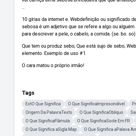
...
10 gírias da internet e. Webdefinição ou significado 
sebosa é um adjetivo que se refere a algo ou algué
para descrever a pele, o cabelo, a comida. (se. bo. so) 
Que tem ou produz sebo; Que está sujo de sebo; Web
elemento. Exemplo de uso #1.
O cara matou o próprio irmão!
Tags
EstO Que Significa
O Que SignificaImprescindível
Pr
Origem Da PalavraTexto
O Que SignificaOblíquo
Sa
O Que SignificaFlâmula
O Que SignificaSocle Em FR
O Que Significa aSigla Map
O Que Significa aPalava A