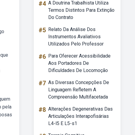
#4
A Doutrina Trabalhista Utiliza
Termos Distintos Para Extinção
Do Contrato
#5
Relato Da Análise Dos
go
Instrumentos Avaliativos
Utilizados Pelo Professor
 que
#6
Para Oferecer Acessibilidade
Aos Portadores De
Dificuldades De Locomoção
u
#7
As Diversas Concepções De
Linguagem Refletem A
Compreensão Multifacetada
 quem
o pela
#8
Alterações Degenerativas Das
ebosas
Articulações Interapofisárias
L4-l5 E L5-s1