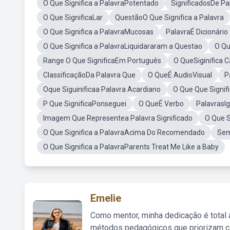
O Que Significa a PalavraPotentado
SignificadosDe Pa
O Que SignificaLar
QuestãoO Que Significa a Palavra
O Que Significa a PalavraMucosas
PalavraÉ Dicionário
O Que Significa a PalavraLiquidararam a Questao
O Qu
Range O Que SignificaEm Português
O QueSiginifica 
ClassificaçãoDa Palavra Que
O QueÉ AudioVisual
P
Oque Siguinificaa Palavra Acardiano
O Que Que Signif
P Que SignificaPonseguei
O QueÉ Verbo
PalavrasIg
Imagem Que Representea Palavra Significado
O Que S
O Que Significa a PalavraAcima Do Recomendado
Sem
O Que Significa a PalavraParents Treat Me Like a Baby
Emelie
Como mentor, minha dedicação é total
métodos pedagógicos que priorizam co