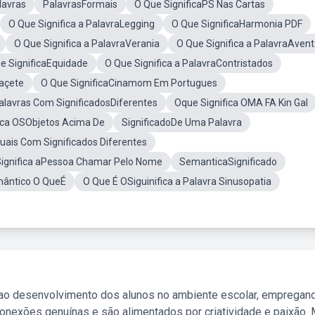
lavras
PalavrasFormais
O Que SignificaPS Nas Cartas
O Que Significa a PalavraLegging
O Que SignificaHarmonia PDF
O Que Significa a PalavraVerania
O Que Significa a PalavraAven
e SignificaEquidade
O Que Significa a PalavraContristados
Caçete
O Que SignificaCinamom Em Portugues
alavras Com SignificadosDiferentes
Oque Significa OMA FA Kin Gal
ica OSObjetos Acima De
SignificadoDe Uma Palavra
uais Com Significados Diferentes
ignifica aPessoa Chamar Pelo Nome
SemanticaSignificado
ântico O QueÉ
O Que É OSiguinifica a Palavra Sinusopatia
 ao desenvolvimento dos alunos no ambiente escolar, empregan
nexões genuínas e são alimentados por criatividade e paixão. 