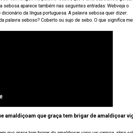
vra sebosa aparece também nas seguintes entradas: Webveja o
 dicionário da língua portuguesa. A palavra sebosa quer dizer:
da palavra seboso? Coberto ou sujo de sebo. O que significa me
ue amaldiçoam que graça tem brigar de amaldiçoar vi
am que graça tem brigar de amaldiçoar vigie vai carniça, alma s