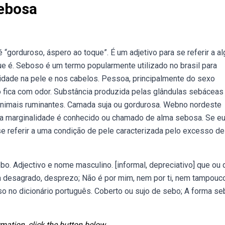
Sebosa
gorduroso, áspero ao toque”. É um adjetivo para se referir a al
 é. Seboso é um termo popularmente utilizado no brasil para
ade na pele e nos cabelos. Pessoa, principalmente do sexo
o fica com odor. Substância produzida pelas glândulas sebáceas
animais ruminantes. Camada suja ou gordurosa. Webno nordeste
e na marginalidade é conhecido ou chamado de alma sebosa. Se e
e referir a uma condição de pele caracterizada pelo excesso de
bo. Adjectivo e nome masculino. [informal, depreciativo] que ou
 desagrado, desprezo; Não é por mim, nem por ti, nem tampouc
so no dicionário português. Coberto ou sujo de sebo; A forma s
mation, click the button below.