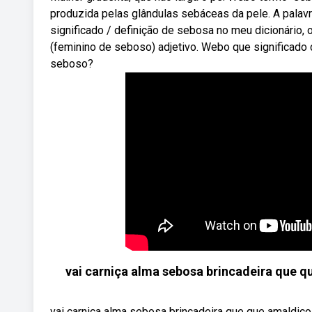
produzida pelas glândulas sebáceas da pele. A pala
significado / definição de sebosa no meu dicionário, o
(feminino de seboso) adjetivo. Webo que significado 
seboso?
vai carniça alma sebosa brincadeira que q
vai carniça alma sebosa brincadeira que que amaldiço