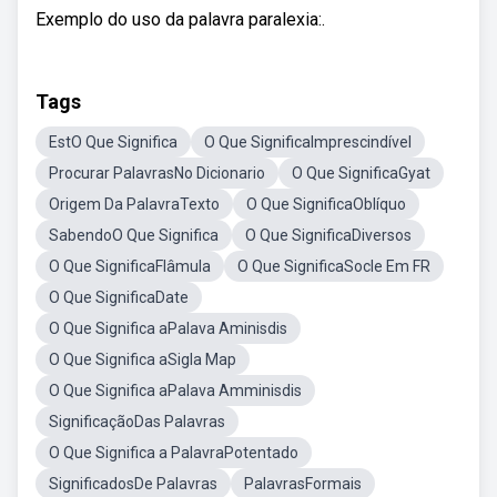
Exemplo do uso da palavra paralexia:.
Tags
EstO Que Significa
O Que SignificaImprescindível
Procurar PalavrasNo Dicionario
O Que SignificaGyat
Origem Da PalavraTexto
O Que SignificaOblíquo
SabendoO Que Significa
O Que SignificaDiversos
O Que SignificaFlâmula
O Que SignificaSocle Em FR
O Que SignificaDate
O Que Significa aPalava Aminisdis
O Que Significa aSigla Map
O Que Significa aPalava Amminisdis
SignificaçãoDas Palavras
O Que Significa a PalavraPotentado
SignificadosDe Palavras
PalavrasFormais