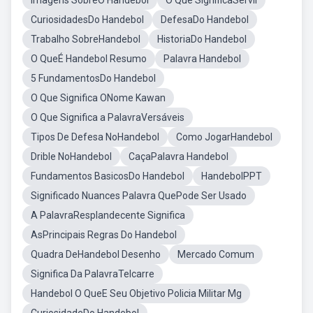
Imagens SobreO Handebol
O Que SignificaServil
CuriosidadesDo Handebol
DefesaDo Handebol
Trabalho SobreHandebol
HistoriaDo Handebol
O QueÉ Handebol Resumo
Palavra Handebol
5 FundamentosDo Handebol
O Que Significa ONome Kawan
O Que Significa a PalavraVersáveis
Tipos De Defesa NoHandebol
Como JogarHandebol
Drible NoHandebol
CaçaPalavra Handebol
Fundamentos BasicosDo Handebol
HandebolPPT
Significado Nuances Palavra QuePode Ser Usado
A PalavraResplandecente Significa
AsPrincipais Regras Do Handebol
Quadra DeHandebol Desenho
Mercado Comum
Significa Da PalavraTelcarre
Handebol O QueE Seu Objetivo Policia Militar Mg