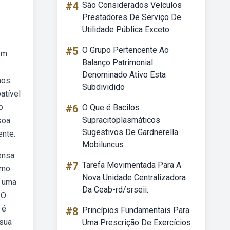
#4
São Considerados Veículos
Prestadores De Serviço De
Utilidade Pública Exceto
#5
O Grupo Pertencente Ao
ém
Balanço Patrimonial
Denominado Ativo Esta
mos
Subdividido
atível
o
#6
O Que é Bacilos
Supracitoplasmáticos
soa
Sugestivos De Gardnerella
nte.
Mobiluncus
ensa
#7
Tarefa Movimentada Para A
omo
Nova Unidade Centralizadora
e uma
Da Ceab-rd/srseii.
 O
 é
#8
Princípios Fundamentais Para
 sua
Uma Prescrição De Exercícios