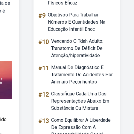
Físicos Eficaz
ta os
o é
#9
Objetivos Para Trabalhar
Números E Quantidades Na
Educação Infantil Bncc
#10
Vencendo O Tdah Adulto:
Transtorno De Déficit De
Atenção/hiperatividade
#11
Manual De Diagnóstico E
Tratamento De Acidentes Por
Animais Peçonhentos
#12
Classifique Cada Uma Das
Representações Abaixo Em
Substância Ou Mistura
ido
#13
Como Equilibrar A Liberdade
De Expressão Com A
s.