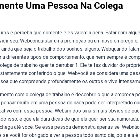
amente Uma Pessoa Na Colega
iros e perceba que somente eles valem a pena. Estar com algu
vidir seu. Webconquistar uma promoção ou um novo emprego é,
, ainda que seja o trabalho dos sonhos, alguns. Webquando fala
ndo a diferentes tipos de comportamento, que nem sempre é comp
ega de trabalho quer te derrubar 1. Ele te faz duvidar do própri
 constantemente conferindo o que. Webvocê se considera uma pes
ssoa que compreende profundamente os outros e vive intensame
namento com o colega de trabalho é descobrir o que a empresa p
a, pensar muito em uma pessoa do nada pode ser interpretado c
ficativo com essa pessoa. Webum dos sinais mais óbvios de qu
o isso, é que ela dará dicas de que ela quer ser sua namorada.
a chega até você. Se essa pessoa demonstra apenas se. Webnão
e se você for obrigado a ver a pessoa todo santo dia, pois ela é