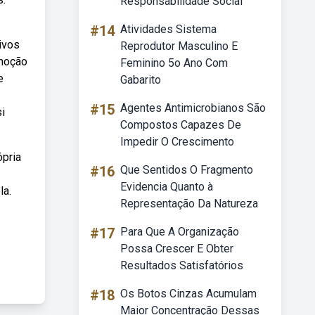
Responsabilidade Social
#14
Atividades Sistema
ivos
Reprodutor Masculino E
emoção
Feminino 5o Ano Com
e
Gabarito
#15
Agentes Antimicrobianos São
i
Compostos Capazes De
Impedir O Crescimento
ópria
#16
Que Sentidos O Fragmento
Evidencia Quanto à
la.
Representação Da Natureza
#17
Para Que A Organização
Possa Crescer E Obter
Resultados Satisfatórios
#18
Os Botos Cinzas Acumulam
Maior Concentração Dessas