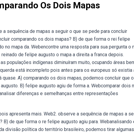
omparando Os Dois Mapas
 a sequência de mapas a seguir o que se pede para concluir
luir comparando os dois mapas? B) de que forma o rei felipe
do no mapa da. Webencontre uma resposta para sua pergunta o
 reinado de felipe augusto o mapa a direita a franca depois.
as populações indígenas diminuíram muito, ocupando áreas be
uerda está incompleto pois antes para os europeus só existia 
está quase. A) comparando os dois mapas, podemos concluir que o
pe augusto. B) felipe augusto agiu de forma a. Webcomparar dois
 analisar diferenças e semelhanças entre representações
pois apresenta mais. Web2. observe a sequência de mapas a seg
 B) de que forma o re felipe augusto agiu para. Webanalisando 
ivisão política do território brasileiro, podemos tirar algumas