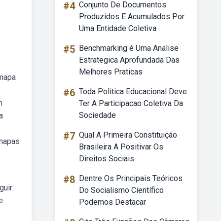
#4
Conjunto De Documentos
Produzidos E Acumulados Por
Uma Entidade Coletiva
#5
Benchmarking é Uma Analise
Estrategica Aprofundada Das
Melhores Praticas
 mapa
#6
Toda Politica Educacional Deve
m
Ter A Participacao Coletiva Da
Sociedade
a
#7
Qual A Primeira Constituição
 mapas
Brasileira A Positivar Os
Direitos Sociais
#8
Dentre Os Principais Teóricos
uir:
Do Socialismo Científico
e
Podemos Destacar