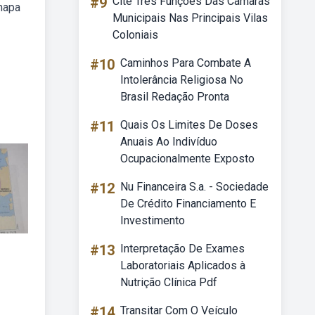
#9
Cite Três Funções Das Câmaras
 mapa
Municipais Nas Principais Vilas
Coloniais
#10
Caminhos Para Combate A
Intolerância Religiosa No
Brasil Redação Pronta
#11
Quais Os Limites De Doses
Anuais Ao Indivíduo
Ocupacionalmente Exposto
#12
Nu Financeira S.a. - Sociedade
De Crédito Financiamento E
Investimento
#13
Interpretação De Exames
Laboratoriais Aplicados à
Nutrição Clínica Pdf
#14
Transitar Com O Veículo