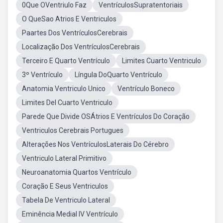
0Que OVentriulo Faz
VentrículosSupratentoriais
O QueSao Atrios E Ventriculos
Paartes Dos VentrículosCerebrais
Localização Dos VentrículosCerebrais
Terceiro E Quarto Ventrículo
Limites Cuarto Ventriculo
3º Ventrículo
Língula DoQuarto Ventrículo
Anatomia Ventriculo Unico
Ventrículo Boneco
Limites Del Cuarto Ventriculo
Parede Que Divide OSÁtrios E Ventrículos Do Coração
Ventriculos Cerebrais Portugues
Alterações Nos VentrículosLaterais Do Cérebro
Ventriculo Lateral Primitivo
Neuroanatomia Quartos Ventrículo
Coração E Seus Ventriculos
Tabela De Ventriculo Lateral
Eminência Medial IV Ventrículo