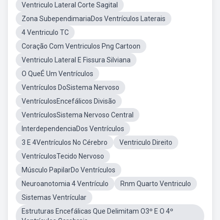
Ventriculo Lateral Corte Sagital
Zona SubependimariaDos Ventrículos Laterais
4 Ventriculo TC
Coração Com Ventriculos Png Cartoon
Ventriculo Lateral E Fissura Silviana
O QueÉ Um Ventrículos
Ventrículos DoSistema Nervoso
VentrículosEncefálicos Divisão
VentrículosSistema Nervoso Central
InterdependenciaDos Ventrículos
3 E 4Ventrículos No Cérebro
Ventriculo Direito
VentrículosTecido Nervoso
Músculo PapilarDo Ventrículos
Neuroanotomia 4 Ventrículo
Rnm Quarto Ventriculo
Sistemas Ventrícular
Estruturas Encefálicas Que Delimitam O3º E O 4º