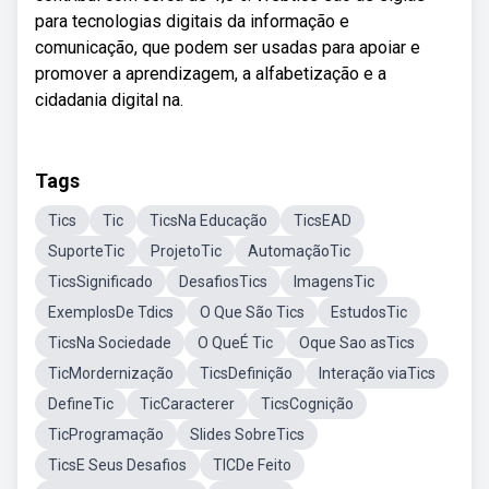
para tecnologias digitais da informação e
comunicação, que podem ser usadas para apoiar e
promover a aprendizagem, a alfabetização e a
cidadania digital na.
Tags
Tics
Tic
TicsNa Educação
TicsEAD
SuporteTic
ProjetoTic
AutomaçãoTic
TicsSignificado
DesafiosTics
ImagensTic
ExemplosDe Tdics
O Que São Tics
EstudosTic
TicsNa Sociedade
O QueÉ Tic
Oque Sao asTics
TicMordernização
TicsDefinição
Interação viaTics
DefineTic
TicCaracterer
TicsCognição
TicProgramação
Slides SobreTics
TicsE Seus Desafios
TICDe Feito