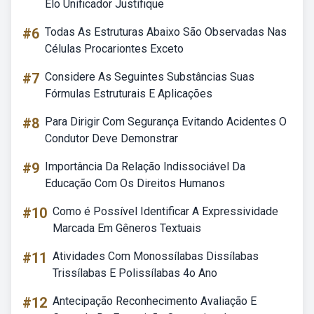
Elo Unificador Justifique
#6
Todas As Estruturas Abaixo São Observadas Nas
Células Procariontes Exceto
#7
Considere As Seguintes Substâncias Suas
Fórmulas Estruturais E Aplicações
#8
Para Dirigir Com Segurança Evitando Acidentes O
Condutor Deve Demonstrar
#9
Importância Da Relação Indissociável Da
Educação Com Os Direitos Humanos
#10
Como é Possível Identificar A Expressividade
Marcada Em Gêneros Textuais
#11
Atividades Com Monossílabas Dissílabas
Trissílabas E Polissílabas 4o Ano
#12
Antecipação Reconhecimento Avaliação E