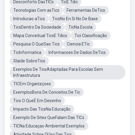
Desconforto DasTICs
TicE Tdic
Tecnologias Com asTics
Ferramentas DeTics
Introducao aTics
TicsNo En Si No De Base
TicsDentro Da Sociedade
TicNa Escola
Mapa Conceitual TicsE Tdics
Tici Classificação
Pesquisa O QueSao Tics
Ciencia ETic
TicInformatica
Informacoes De Dados DeTics
Slaide SobreTics
Exemplos De TicsAdaptadas Para Escolas Sem
Infraestrutura
TICEm Organizçoes
ExemplosBons De Conceitos De Tic
Tics O QueÉ Em Desenho
Impacto Das TicsNa Educação
Exemplo De Sites QueFalam Das TICs
TICNa Educaçao Ambiental Exemplos
Atividade Sobre OUso Das Tics