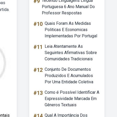
#9
Tecendo Linguagens Língua
bas
Portuguesa 6 Ano Manual Do
rtida.
Professor Respostas
#10
Quais Foram As Medidas
Politicas E Economicas
Implementadas Por Portugal
#11
Leia Atentamente As
Seguintes Afirmativas Sobre
Comunidades Tradicionais
#12
Conjunto De Documentos
Produzidos E Acumulados
Por Uma Entidade Coletiva
#13
Como é Possível Identificar A
Expressividade Marcada Em
Gêneros Textuais
ntais
#14
Qual A Importância Dos