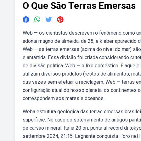
O Que São Terras Emersas
Web — os cientistas descrevem o fenômeno como um a
adonai magno de almeida, de 28, e kleber aparecido do
Web — as terras emersas (acima do nível do mar) são d
e antártida. Essa divisão foi criada considerando crit
de divisão política. Web — o lixo doméstico. É aquel
utilizam diversos produtos (restos de alimentos, materi
das vezes sem efetuar a reciclagem. Web — terras e
configuração atual do nosso planeta, os continentes 
correspondem aos mares e oceanos.
Weba estrutura geológica das terras emersas brasile
superfície. No caso do soterramento de antigos pântan
de carvão mineral. Italia 20 ori, punta al record di to
settembre 2024, 21:15. Legnante conquista l 'oro nel 