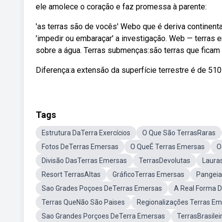
ele amolece o coração e faz promessa à parente:
'as terras são de vocês' Webo que é deriva continent
'impedir ou embaraçar' a investigação. Web — terras 
sobre a água. Terras submenças:são terras que ficam 
Diferença:a extensão da superfície terrestre é de 51
Tags
Estrutura DaTerra Exercícios
O Que São TerrasRaras
Fotos DeTerras Emersas
O QueÉ Terras Emersas
O
Divisão DasTerras Emersas
TerrasDevolutas
Laura
Resort TerrasAltas
GráficoTerras Emersas
Pangeia
Sao Grades Poçoes DeTerras Emersas
A Real Forma 
Terras QueNão São Paises
Regionalizações Terras E
Sao Grandes Porçoes DeTerra Emersas
TerrasBrasilei