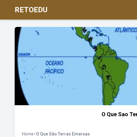
RETOEDU
O Que Sao Te
Home
>
O Que São Terras Emersas