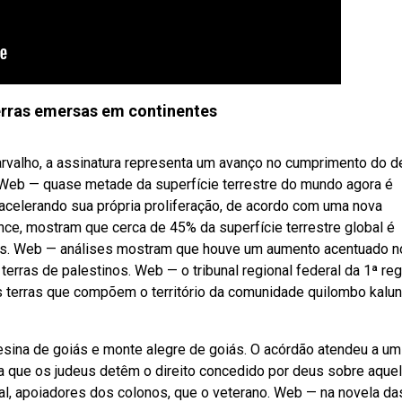
erras emersas em continentes
carvalho, a assinatura representa um avanço no cumprimento do d
. Web — quase metade da superfície terrestre do mundo agora é
 acelerando sua própria proliferação, de acordo com uma nova
nce, mostram que cerca de 45% da superfície terrestre global é
ens. Web — análises mostram que houve um aumento acentuado n
rras de palestinos. Web — o tribunal regional federal da 1ª reg
s terras que compõem o território da comunidade quilombo kalun
resina de goiás e monte alegre de goiás. O acórdão atendeu a um
ta que os judeus detêm o direito concedido por deus sobre aque
ical, apoiadores dos colonos, que o veterano. Web — na novela da