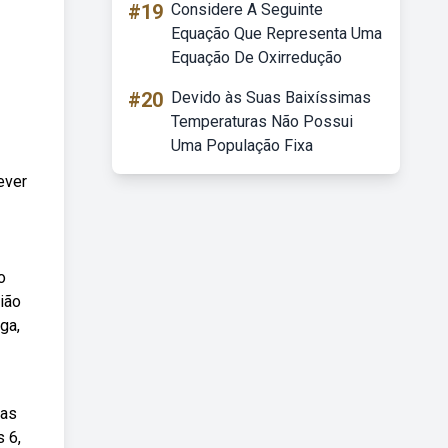
#19
Considere A Seguinte
Equação Que Representa Uma
Equação De Oxirredução
#20
Devido às Suas Baixíssimas
Temperaturas Não Possui
Uma População Fixa
ever
o
ião
ga,
las
s 6,