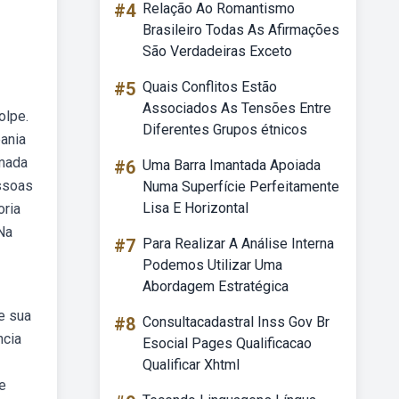
#4
Relação Ao Romantismo
Brasileiro Todas As Afirmações
São Verdadeiras Exceto
#5
Quais Conflitos Estão
Associados As Tensões Entre
olpe.
Diferentes Grupos étnicos
eania
amada
#6
Uma Barra Imantada Apoiada
essoas
Numa Superfície Perfeitamente
Lisa E Horizontal
oria
Na
#7
Para Realizar A Análise Interna
Podemos Utilizar Uma
Abordagem Estratégica
e sua
#8
Consultacadastral Inss Gov Br
ncia
Esocial Pages Qualificacao
Qualificar Xhtml
e