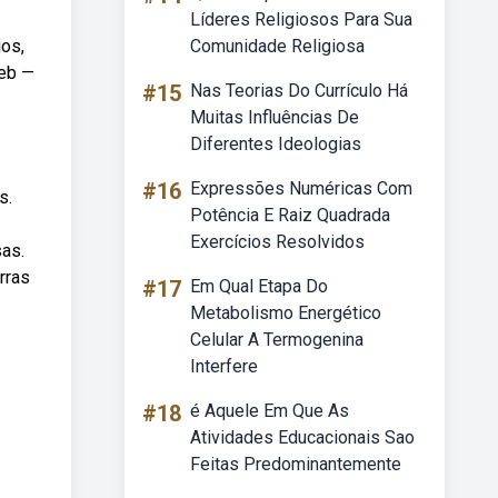
Líderes Religiosos Para Sua
ios,
Comunidade Religiosa
Web —
#15
Nas Teorias Do Currículo Há
Muitas Influências De
Diferentes Ideologias
#16
Expressões Numéricas Com
s.
Potência E Raiz Quadrada
Exercícios Resolvidos
sas.
rras
#17
Em Qual Etapa Do
Metabolismo Energético
Celular A Termogenina
Interfere
#18
é Aquele Em Que As
Atividades Educacionais Sao
Feitas Predominantemente