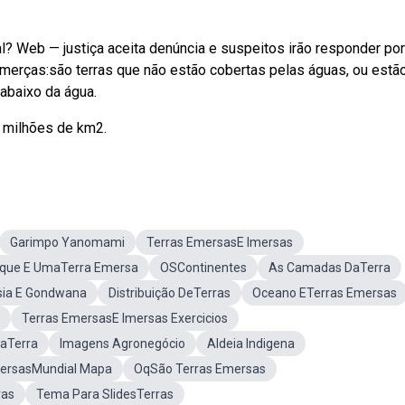
al? Web — justiça aceita denúncia e suspeitos irão responder por
emerças:são terras que não estão cobertas pelas águas, ou estã
abaixo da água.
0 milhões de km2.
Garimpo Yanomami
Terras EmersasE Imersas
que E UmaTerra Emersa
OSContinentes
As Camadas DaTerra
sia E Gondwana
Distribuição DeTerras
Oceano ETerras Emersas
Terras EmersasE Imersas Exercicios
DaTerra
Imagens Agronegócio
Aldeia Indigena
mersasMundial Mapa
OqSão Terras Emersas
ras
Tema Para SlidesTerras