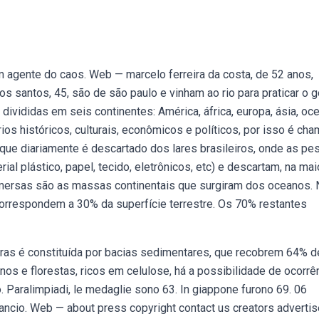
gente do caos. Web — marcelo ferreira da costa, de 52 anos,
s santos, 45, são de são paulo e vinham ao rio para praticar o g
ivididas em seis continentes: América, áfrica, europa, ásia, oc
érios históricos, culturais, econômicos e políticos, por isso é ch
e que diariamente é descartado dos lares brasileiros, onde as p
al plástico, papel, tecido, eletrônicos, etc) e descartam, na mai
mersas são as massas continentais que surgiram dos oceanos. 
correspondem a 30% da superfície terrestre. Os 70% restantes
iras é constituída por bacias sedimentares, que recobrem 64% d
os e florestas, ricos em celulose, há a possibilidade de ocorrê
kyo. Paralimpiadi, le medaglie sono 63. In giappone furono 69. 06
lancio. Web — about press copyright contact us creators advertis