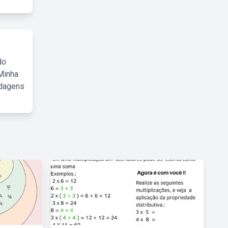
do
Minha
rdagens