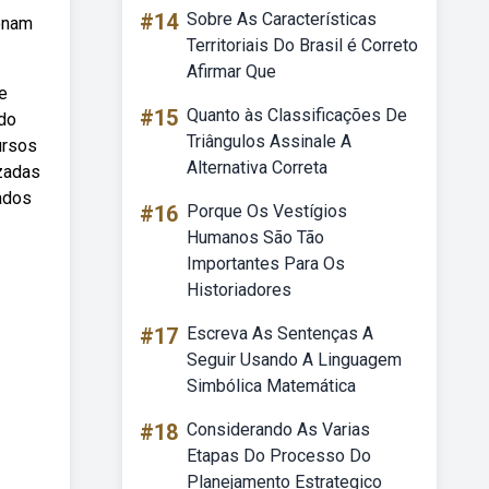
#14
Sobre As Características
ionam
Territoriais Do Brasil é Correto
Afirmar Que
e
#15
Quanto às Classificações De
ndo
Triângulos Assinale A
ursos
Alternativa Correta
izadas
sados
#16
Porque Os Vestígios
Humanos São Tão
Importantes Para Os
Historiadores
#17
Escreva As Sentenças A
Seguir Usando A Linguagem
Simbólica Matemática
#18
Considerando As Varias
Etapas Do Processo Do
Planejamento Estrategico