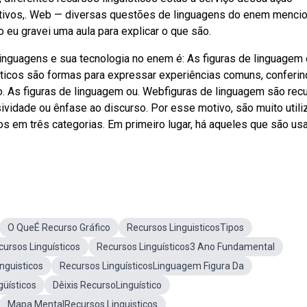
jetivos,. Web — diversas questões de linguagens do enem menc
o eu gravei uma aula para explicar o que são.
nguagens e sua tecnologia no enem é: As figuras de linguagem 
ticos são formas para expressar experiências comuns, conferi
so. As figuras de linguagem ou. Webfiguras de linguagem são rec
sividade ou ênfase ao discurso. Por esse motivo, são muito util
s em três categorias. Em primeiro lugar, há aqueles que são u
.
O QueÉ Recurso Gráfico
Recursos LinguisticosTipos
cursos Linguísticos
Recursos Linguísticos3 Ano Fundamental
nguisticos
Recursos LinguísticosLinguagem Figura Da
üísticos
Dêixis RecursoLinguístico
Mapa MentalRecursos Linguisticos