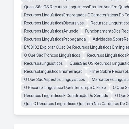
Quais São OS Recursos LinguísticosDas História Em Quad
Recursos LinguísticosEmpregados E Características Do T
Recursos LinguisticosDiscursivos
Recursos Linguistico
Recursos LinguísticosAnúncio
FuncionamentoDos Recur
Recursos LinguísticosPropaganda
Atividades SobreRec
Ef08li02 Explorar OUso De Recursos Linguísticos Em Ingle
O Que SãoTroncos Linguísticos
Recursos Linguísticos
RecursoaLinguisticos
QuaisSão OS Recursos Linguísti
RecursoLinguistico Enumeração
Filme Sobre RecursoLi
O Que SãoAspectos Linguyisticos
MarcadoresLinguist
O Recurso Linguistico QueInterrompe O Fluxo
O Que S
Recursos LinguísticosE Construção Do Sentido
O Que 
Qual O Recursos Linguisticos QueTem Nas Cardeiras De C