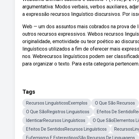
argumentativa: Modos verbais, verbos auxiliares, ad
a expressão recursos linguístico discursivos. Por iss
Web — um dos assuntos mais cobrados na prova de li
outros recursos expressivos. Webos recursos linguís
originalidade, emotividade ou teor poético ao discur
linguísticos utilizados a fim de oferecer mais expres
nos. Webrecursos linguísticos podem ser classificado
para organizar o texto. Para esta categoria pertencem
Tags
Recursos LinguísticosExemplos
O Que São Recursos
O Que SãoRegistros Linguisticos
Efeitos De SentidoRe
IdenticarRecursos Linguísticos
O Que SãoElementos Li
Efeitos De SentidosRecursos Linguísticos
RecursosLing
Eufemismo E EstereotiposSão Recursos De Linguagens