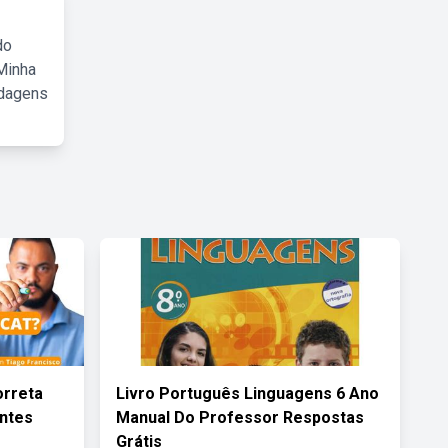
do
Minha
rdagens
orreta
Livro Português Linguagens 6 Ano
ntes
Manual Do Professor Respostas
Grátis