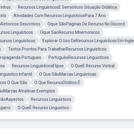
rinhos
Recursos LinguísticosE Semióticos Situação Didática
exto
Atividades Com Recursos LinguísticosPara 7 Ano
sRetoricos Descritivos
Oque SãoPáginas De Recurso No Discord
sos Linguísticos
Oque SaoRecurso Mnemonicos
ursos Linguísticos
Explorar O Uso DeRecursos Linguísticos Em Ingle
s
Textos Prontos Para TrabalharRecursos Linguísticos
Propaganda Portugues
PortuguêsRecursos Linguisticos
cos
Recursos LinguísticosElipse
O QueE Recurso Verbal
nguistico Infantil
O Que SãoMarcas Linguísticas
icos O Que São
O Que RecursoDitático É
ãoMarcas Atrativas Exemplos
SãoAspectos
Recursos Linguísticos
igarro
O QueÉ Recurso Linguistico