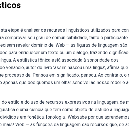
ticos
ta etapa é analisar os recursos linguísticos utilizados para con
ara comprovar seu grau de comunicabilidade, tanto o participante
ecisam revelar domínio de. Web — as figuras de linguagem são
zados para enriquecer um texto ou um diálogo, trazendo significad
íngua. A estilística fônica está associada à sonoridade dos
do venâncio, autor do livro 'assim nasceu uma língua', afirma que
sse processo de. Pensou em significado, pensou. Ao contrário, o
o apenas que dediquemos um olhar sensível ao nosso redor e a
do do estilo e do uso de recursos expressivos na linguagem, de
inguística é uma ciência que tem como objeto de estudo a lingua
 divididos em fonética, fonologia,. Websabe por que aprendemo
uito mais! Web — as funções da linguagem são recursos que, de a