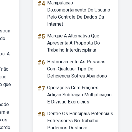
#4
Manipulacao
Do.comportamento Do Usuario
Pelo Controle De Dados Da
Internet
struir
#5
Marque A Alternativa Que
 do
Apresenta A Proposta Do
Trabalho Interdisciplinar
os. A
#6
Historicamente As Pessoas
Com Qualquer Tipo De
 'não
Deficiência Sofreu Abandono
 que
o que
#7
Operações Com Frações
Adição Subtração Multiplicação
E Divisão Exercícios
 modo
gem e
#8
Dentre Os Principais Potenciais
s os
Estressores No Trabalho
cordo
Podemos Destacar