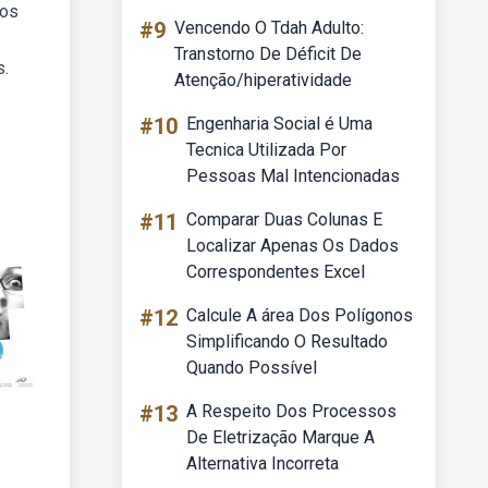
cos
#9
Vencendo O Tdah Adulto:
Transtorno De Déficit De
s.
Atenção/hiperatividade
#10
Engenharia Social é Uma
Tecnica Utilizada Por
Pessoas Mal Intencionadas
#11
Comparar Duas Colunas E
Localizar Apenas Os Dados
Correspondentes Excel
#12
Calcule A área Dos Polígonos
Simplificando O Resultado
Quando Possível
#13
A Respeito Dos Processos
De Eletrização Marque A
Alternativa Incorreta