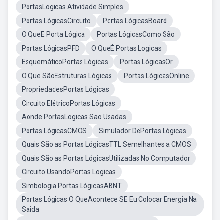
PortasLogicas Atividade Simples
Portas LógicasCircuito
Portas LógicasBoard
O QueE Porta Lógica
Portas LógicasComo São
Portas LógicasPFD
O QueÉ Portas Logicas
EsquemáticoPortas Lógicas
Portas LógicasOr
O Que SãoEstruturas Lógicas
Portas LógicasOnline
PropriedadesPortas Lógicas
Circuito ElétricoPortas Lógicas
Aonde PortasLogicas Sao Usadas
Portas LógicasCMOS
Simulador DePortas Lógicas
Quais São as Portas LógicasTTL Semelhantes a CMOS
Quais São as Portas LógicasUtilizadas No Computador
Circuito UsandoPortas Logicas
Simbologia Portas LógicasABNT
Portas Lógicas O QueAcontece SE Eu Colocar Energia Na
Saida