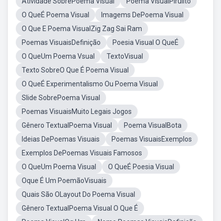
Atividade SobrePoema Visual
Poema VisualPirulito
O QueÉ Poema Visual
Imagems DePoema Visual
O Que E Poema VisualZig Zag Sai Ram
Poemas VisuaisDefinição
Poesia Visual O QueÉ
O QueUm Poema Vsual
TextoVisual
Texto SobreO Que É Poema Visual
O QueÉ Experimentalismo Ou Poema Visual
Slide SobrePoema Visual
Poemas VisuaisMuito Legais Jogos
Gênero TextualPoema Visual
Poema VisualBota
Ideias DePoemas Visuais
Poemas VisuaisExemplos
Exemplos DePoemas Visuais Famosos
O QueUm Poema Visual
O QueÉ Poesia Visual
Oque É Um PoemãoVisuais
Quais São OLayout Do Poema Visual
Gênero TextualPoema Visual O Que É