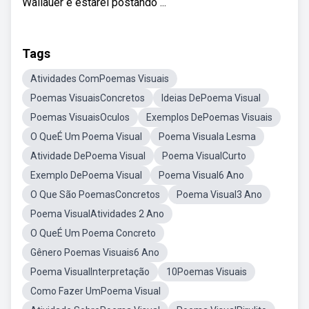
Wallauer e estarei postando ...
Tags
Atividades ComPoemas Visuais
Poemas VisuaisConcretos
Ideias DePoema Visual
Poemas VisuaisOculos
Exemplos DePoemas Visuais
O QueÉ Um Poema Visual
Poema Visuala Lesma
Atividade DePoema Visual
Poema VisualCurto
Exemplo DePoema Visual
Poema Visual6 Ano
O Que São PoemasConcretos
Poema Visual3 Ano
Poema VisualAtividades 2 Ano
O QueÉ Um Poema Concreto
Gênero Poemas Visuais6 Ano
Poema VisualInterpretação
10Poemas Visuais
Como Fazer UmPoema Visual