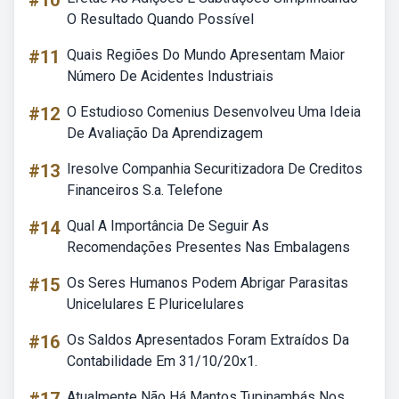
#10
O Resultado Quando Possível
#11
Quais Regiões Do Mundo Apresentam Maior
Número De Acidentes Industriais
#12
O Estudioso Comenius Desenvolveu Uma Ideia
De Avaliação Da Aprendizagem
#13
Iresolve Companhia Securitizadora De Creditos
Financeiros S.a. Telefone
#14
Qual A Importância De Seguir As
Recomendações Presentes Nas Embalagens
#15
Os Seres Humanos Podem Abrigar Parasitas
Unicelulares E Pluricelulares
#16
Os Saldos Apresentados Foram Extraídos Da
Contabilidade Em 31/10/20x1.
Atualmente Não Há Mantos Tupinambás Nos