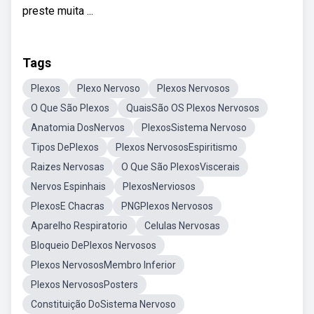
preste muita ...
Tags
Plexos
Plexo Nervoso
Plexos Nervosos
O Que São Plexos
QuaisSão OS Plexos Nervosos
Anatomia DosNervos
PlexosSistema Nervoso
Tipos DePlexos
Plexos NervososEspiritismo
Raizes Nervosas
O Que São PlexosViscerais
Nervos Espinhais
PlexosNerviosos
PlexosE Chacras
PNGPlexos Nervosos
Aparelho Respiratorio
Celulas Nervosas
Bloqueio DePlexos Nervosos
Plexos NervososMembro Inferior
Plexos NervososPosters
Constituição DoSistema Nervoso