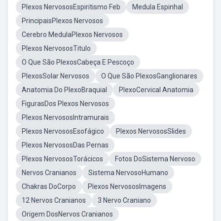
Plexos NervososEspiritismo Feb
Medula Espinhal
PrincipaisPlexos Nervosos
Cerebro MedulaPlexos Nervosos
Plexos NervososTitulo
O Que São PlexosCabeça E Pescoço
PlexosSolar Nervosos
O Que São PlexosGanglionares
Anatomia Do PlexoBraquial
PlexoCervical Anatomia
FigurasDos Plexos Nervosos
Plexos NervososIntramurais
Plexos NervososEsofágico
Plexos NervososSlides
Plexos NervososDas Pernas
Plexos NervososTorácicos
Fotos DoSistema Nervoso
Nervos Cranianos
Sistema NervosoHumano
Chakras DoCorpo
Plexos NervososImagens
12 Nervos Cranianos
3 Nervo Craniano
Origem DosNervos Cranianos