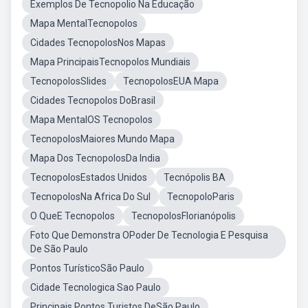
Exemplos De Tecnopolio Na Educação
Mapa MentalTecnopolos
Cidades TecnopolosNos Mapas
Mapa PrincipaisTecnopolos Mundiais
TecnopolosSlides
TecnopolosEUA Mapa
Cidades Tecnopolos DoBrasil
Mapa MentalOS Tecnopolos
TecnopolosMaiores Mundo Mapa
Mapa Dos TecnopolosDa India
TecnopolosEstados Unidos
Tecnópolis BA
TecnopolosNa Africa Do Sul
TecnopoloParis
O QueE Tecnopolos
TecnopolosFlorianópolis
Foto Que Demonstra OPoder De Tecnologia E Pesquisa
De São Paulo
Pontos TurísticoSão Paulo
Cidade Tecnologica Sao Paulo
Principais Pontos Turistos DeSão Paulo