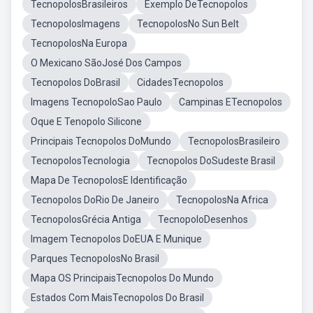
TecnopolosBrasileiros
Exemplo DeTecnopolos
TecnopolosImagens
TecnopolosNo Sun Belt
TecnopolosNa Europa
O Mexicano SãoJosé Dos Campos
Tecnopolos DoBrasil
CidadesTecnopolos
Imagens TecnopoloSao Paulo
Campinas ETecnopolos
Oque E Tenopolo Silicone
Principais Tecnopolos DoMundo
TecnopolosBrasileiro
TecnopolosTecnologia
Tecnopolos DoSudeste Brasil
Mapa De TecnopolosE Identificação
Tecnopolos DoRio De Janeiro
TecnopolosNa Africa
TecnopolosGrécia Antiga
TecnopoloDesenhos
Imagem Tecnopolos DoEUA E Munique
Parques TecnopolosNo Brasil
Mapa OS PrincipaisTecnopolos Do Mundo
Estados Com MaisTecnopolos Do Brasil