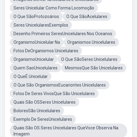
Seres Unicelular Como Forma Locomoção
O Que SãoProtozoários
O Que SãoAcelulares
Seres UnicelularesExemplos
Desenho Primeiros SeresUnicelulares Nos Oceanos
OrganismoUnicelular Na
Organismos Unicelulares
Fotos DeOrganismos Unicelulares
OrganismoUnicelular
O Que SãoSeres Unicelulares
Quem SaoUnicelulares
MesmosQue São Unicelulares
O QueÉ Unicelular
O Que São OrganismosEucariontes Unicelulares
Fotos De Seres VivosQue São Unicelulares
Quais São OSSeres Unicelulares
BoloresSão Unicelulares
Exemplo De SeresUnicelulares
Quais São OS Seres Unicelulares QueVoce Observa Na
Imagem