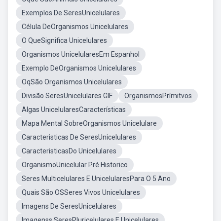
Exemplos De SeresUnicelulares
Célula DeOrganismos Unicelulares
O QueSignifica Unicelulares
Organismos UnicelularesEm Espanhol
Exemplo DeOrganismos Unicelulares
OqSão Organismos Unicelulares
Divisão SeresUnicelulares GIF
OrganismosPrímitvos
Algas UnicelularesCaracterísticas
Mapa Mental SobreOrganismos Unicelulare
Caracteristicas De SeresUnicelulares
CaracteristicasDo Unicelulares
OrganismoUnicelular Pré Historico
Seres Multicelulares E UnicelularesPara O 5 Ano
Quais São OSSeres Vivos Unicelulares
Imagens De SeresUnicelulares
Imagenss SeresPluricelulares E Unicelulares