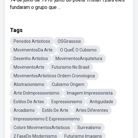
fundaram o grupo que ...
Tags
Periodos Artisticos
OSGirassois
MovimentosDa Arte
O QueÉ O Cubismo
Desenho Artistico
MovimentosArquitetura
MovimentoArte
Futurismo No Brasil
MovimentosArtisticos Ordem Cronologica
Abstracionismo
Cubismo Origem
Arte DoImpressionismo
Imagem Impressionista
Estilos De Artes
Expressionismo
Antiguidade
Arcadismo
Estilo De Arte
Artes Diferentes
Impressionismo E Expressionismo
Colorir MovimentosArtisticos
Surrealismo
2 FaseDo Modernismo
Futurismo Imagens