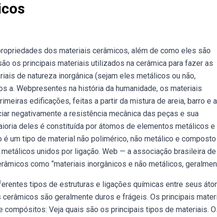
icos
 propriedades dos materiais cerâmicos, além de como eles são
 são os principais materiais utilizados na cerâmica para fazer as
ais de natureza inorgânica (sejam eles metálicos ou não,
dos a. Webpresentes na história da humanidade, os materiais
eiras edificações, feitas a partir da mistura de areia, barro e ar
iar negativamente a resistência mecânica das peças e sua
maioria deles é constituída por átomos de elementos metálicos e
 é um tipo de material não polimérico, não metálico e composto
etálicos unidos por ligação. Web — a associação brasileira de
erâmicos como “materiais inorgânicos e não metálicos, geralmen
rentes tipos de estruturas e ligações químicas entre seus áto
s cerâmicos são geralmente duros e frágeis. Os principais mater
compósitos: Veja quais são os principais tipos de materiais. O