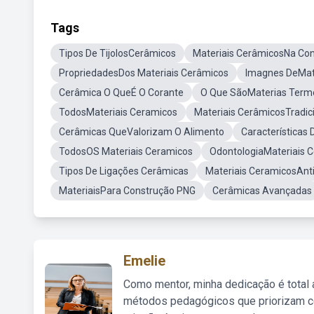
Tags
Tipos De TijolosCerâmicos
Materiais CerâmicosNa Cons
PropriedadesDos Materiais Cerâmicos
Imagnes DeMat
Cerâmica O QueÉ O Corante
O Que SãoMaterias Term
TodosMateriais Ceramicos
Materiais CerâmicosTradic
Cerâmicas QueValorizam O Alimento
Características
TodosOS Materiais Ceramicos
OdontologiaMateriais 
Tipos De Ligações Cerâmicas
Materiais CeramicosAnt
MateriaisPara Construção PNG
Cerâmicas Avançadas
Emelie
Como mentor, minha dedicação é total
métodos pedagógicos que priorizam co