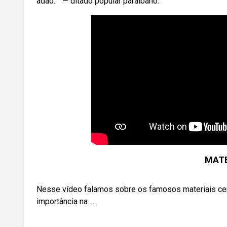
adão. ” — ditado popular paraibano.
MATE
Nesse vídeo falamos sobre os famosos materiais cerâ
importância na ...