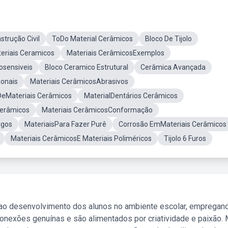
trução Civil
ToDo Material Cerâmicos
Bloco De Tijolo
eriais Ceramicos
Materiais CerâmicosExemplos
osensiveis
Bloco Ceramico Estrutural
Cerâmica Avançada
ionais
Materiais CerâmicosAbrasivos
 DeMateriais Cerâmicos
MaterialDentários Cerâmicos
Cerâmicos
Materiais CerâmicosConformação
igos
MateriaisPara Fazer Purê
Corrosão EmMateriais Cerâmicos
Materiais CerâmicosE Materiais Poliméricos
Tijolo 6 Furos
 ao desenvolvimento dos alunos no ambiente escolar, empregan
nexões genuínas e são alimentados por criatividade e paixão. 