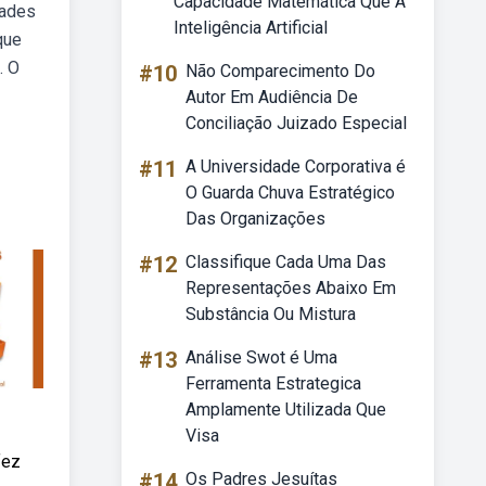
Capacidade Matemática Que A
dades
Inteligência Artificial
que
. O
#10
Não Comparecimento Do
Autor Em Audiência De
Conciliação Juizado Especial
#11
A Universidade Corporativa é
O Guarda Chuva Estratégico
Das Organizações
#12
Classifique Cada Uma Das
Representações Abaixo Em
Substância Ou Mistura
#13
Análise Swot é Uma
Ferramenta Estrategica
Amplamente Utilizada Que
Visa
fez
#14
Os Padres Jesuítas