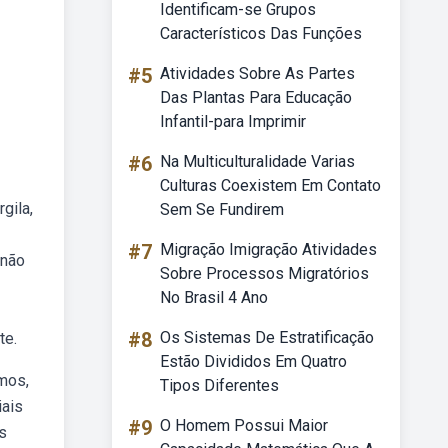
Identificam-se Grupos
Característicos Das Funções
#5
Atividades Sobre As Partes
Das Plantas Para Educação
Infantil-para Imprimir
#6
Na Multiculturalidade Varias
Culturas Coexistem Em Contato
gila,
Sem Se Fundirem
#7
Migração Imigração Atividades
 não
Sobre Processos Migratórios
No Brasil 4 Ano
#8
Os Sistemas De Estratificação
te.
Estão Divididos Em Quatro
mos,
Tipos Diferentes
iais
#9
O Homem Possui Maior
s