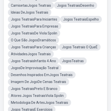
CamisetasJogos Teatrais
Jogos TeatraisDesenho
Ideias DeJogos Teatrais
Jogos TeatraisPara Iniciantes
Jogos TeatraisEspelho
Jogos TeatraisPara Empresas
Jogos TeatraisDe Viola Spolin
O Que São JogosDramáticos
Jogos TeatraisPara Crianças
Jogos Teatrais O QueÉ
AtividadesJogos Teatrais
Jogos TeatraisInfantis 4 Ano
JogosTeatras
JogosDe Improvisação Teatral
Desenhos Inspirados EmJogos Teatrais
Imagem De JogoDe Cenas Teatrais
Jogos TeatraisPreto E Branco
Atores Jogos TeatraisViola Spolin
Metodologia De ArtesJogos Teatrais
Jogos TeatraisE Exercícios