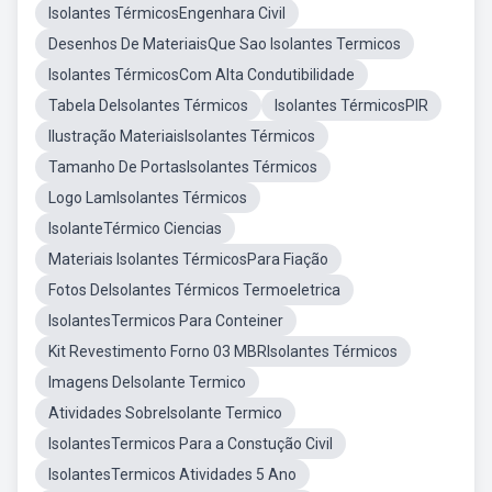
Isolantes TérmicosEngenhara Civil
Desenhos De MateriaisQue Sao Isolantes Termicos
Isolantes TérmicosCom Alta Condutibilidade
Tabela DeIsolantes Térmicos
Isolantes TérmicosPIR
Ilustração MateriaisIsolantes Térmicos
Tamanho De PortasIsolantes Térmicos
Logo LamIsolantes Térmicos
IsolanteTérmico Ciencias
Materiais Isolantes TérmicosPara Fiação
Fotos DeIsolantes Térmicos Termoeletrica
IsolantesTermicos Para Conteiner
Kit Revestimento Forno 03 MBRIsolantes Térmicos
Imagens DeIsolante Termico
Atividades SobreIsolante Termico
IsolantesTermicos Para a Constução Civil
IsolantesTermicos Atividades 5 Ano