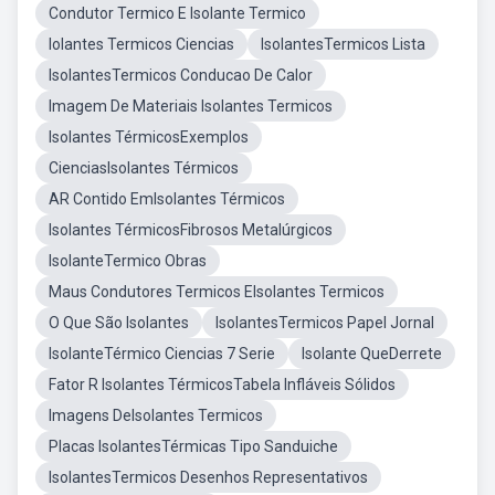
Condutor Termico E Isolante Termico
Iolantes Termicos Ciencias
IsolantesTermicos Lista
IsolantesTermicos Conducao De Calor
Imagem De Materiais Isolantes Termicos
Isolantes TérmicosExemplos
CienciasIsolantes Térmicos
AR Contido EmIsolantes Térmicos
Isolantes TérmicosFibrosos Metalúrgicos
IsolanteTermico Obras
Maus Condutores Termicos EIsolantes Termicos
O Que São Isolantes
IsolantesTermicos Papel Jornal
IsolanteTérmico Ciencias 7 Serie
Isolante QueDerrete
Fator R Isolantes TérmicosTabela Infláveis Sólidos
Imagens DeIsolantes Termicos
Placas IsolantesTérmicas Tipo Sanduiche
IsolantesTermicos Desenhos Representativos