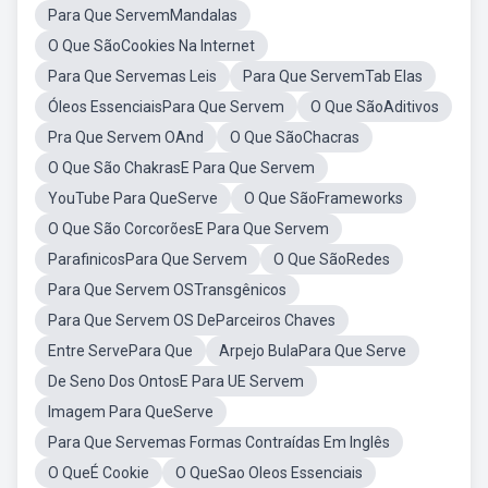
Para Que ServemMandalas
O Que SãoCookies Na Internet
Para Que Servemas Leis
Para Que ServemTab Elas
Óleos EssenciaisPara Que Servem
O Que SãoAditivos
Pra Que Servem OAnd
O Que SãoChacras
O Que São ChakrasE Para Que Servem
YouTube Para QueServe
O Que SãoFrameworks
O Que São CorcorõesE Para Que Servem
ParafinicosPara Que Servem
O Que SãoRedes
Para Que Servem OSTransgênicos
Para Que Servem OS DeParceiros Chaves
Entre ServePara Que
Arpejo BulaPara Que Serve
De Seno Dos OntosE Para UE Servem
Imagem Para QueServe
Para Que Servemas Formas Contraídas Em Inglês
O QueÉ Cookie
O QueSao Oleos Essenciais