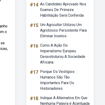
#14
Ao Candidato Aprovado Nos
.
Exames De Primeira
Habilitação Será Conferida
#15
Um Agricultor Utilizou Um
manho
Agrotóxico Persistente Para
om o
Eliminar Insetos
 se
#16
Como A Ação Do
icas,
Imperialismo Europeu
Desestruturou A Sociedade
Africana
#17
Porque Os Vestígios
Humanos São Tão
Importantes Para Os
Historiadores
#18
Indique A Alternativa Em Que
Nenhuma Palavra é Acentuada