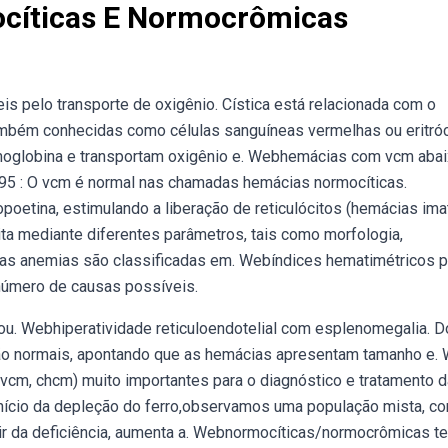
cíticas E Normocrômicas
 pelo transporte de oxigênio. Cística está relacionada com o
mbém conhecidas como células sanguíneas vermelhas ou eritróc
moglobina e transportam oxigênio e. Webhemácias com vcm aba
e 95 : O vcm é normal nas chamadas hemácias normocíticas.
oetina, estimulando a liberação de reticulócitos (hemácias ima
ita mediante diferentes parâmetros, tais como morfologia,
a, as anemias são classificadas em. Webíndices hematimétricos
 número de causas possíveis.
ou. Webhiperatividade reticuloendotelial com esplenomegalia. 
m são normais, apontando que as hemácias apresentam tamanho e.
vcm, chcm) muito importantes para o diagnóstico e tratamento 
nício da depleção do ferro,observamos uma população mista, c
ir da deficiência, aumenta a. Webnormocíticas/normocrômicas t