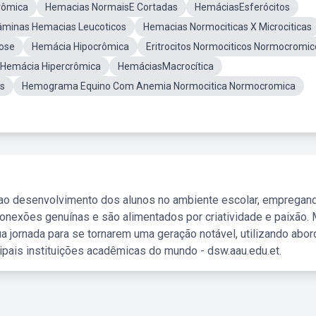
rômica
Hemacias NormaisE Cortadas
HemáciasEsferócitos
âminas Hemacias Leucoticos
Hemacias Normociticas X Microciticas
tose
Hemácia Hipocrômica
Eritrocitos Normociticos Normocromic
Hemácia Hipercrômica
HemáciasMacrocítica
s
Hemograma Equino Com Anemia Normocitica Normocromica
 ao desenvolvimento dos alunos no ambiente escolar, empregan
nexões genuínas e são alimentados por criatividade e paixão. 
a jornada para se tornarem uma geração notável, utilizando abo
ipais instituições acadêmicas do mundo - dsw.aau.edu.et.