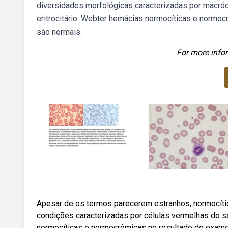
diversidades morfológicas caracterizadas por macróci
eritrocitário. Webter hemácias normocíticas e normo
são normais.
For more infor
Apesar de os termos parecerem estranhos, normocít
condições caracterizadas por células vermelhas do 
normocíticas e normocrômicas no resultado do exame