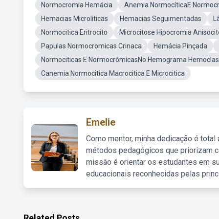
Normocromia Hemácia
Anemia NormocíticaE Normoc
Hemacias Microliticas
Hemacias Seguimentadas
L
Normocitica Eritrocito
Microcitose Hipocromia Anisoci
Papulas Normocromicas Crinaca
Hemácia Pinçada
Normociticas E NormocrômicasNo Hemograma Hemoclas
Canemia Normocitica Macrocitica E Microcitica
Emelie
Como mentor, minha dedicação é total
métodos pedagógicos que priorizam co
missão é orientar os estudantes em su
educacionais reconhecidas pelas princ
Related Posts