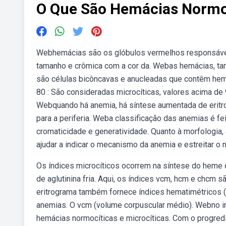
O Que São Hemácias Normo
Webhemácias são os glóbulos vermelhos responsáveis
tamanho e crômica com a cor da. Webas hemácias, ta
são células bicôncavas e anucleadas que contêm he
80 : São consideradas microcíticas, valores acima d
Webquando há anemia, há síntese aumentada de eritrop
para a periferia. Weba classificação das anemias é fe
cromaticidade e generatividade. Quanto à morfologi
ajudar a indicar o mecanismo da anemia e estreitar o
Os índices microcíticos ocorrem na síntese do heme 
de aglutinina fria. Aqui, os índices vcm, hcm e chc
eritrograma também fornece índices hematimétricos (
anemias. O vcm (volume corpuscular médio). Webno i
hemácias normocíticas e microcíticas. Com o progred