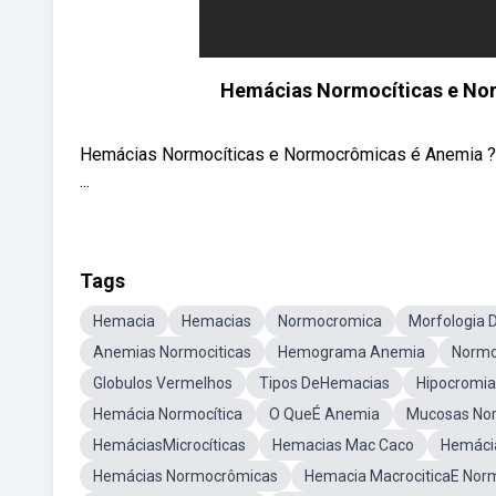
Hemácias Normocíticas e No
Hemácias Normocíticas e Normocrômicas é Anemia ? Co
...
Tags
Hemacia
Hemacias
Normocromica
Morfologia 
Anemias Normociticas
Hemograma Anemia
Normo
Globulos Vermelhos
Tipos DeHemacias
Hipocromia
Hemácia Normocítica
O QueÉ Anemia
Mucosas No
HemáciasMicrocíticas
Hemacias Mac Caco
Hemácia
Hemácias Normocrômicas
Hemacia MacrociticaE Nor