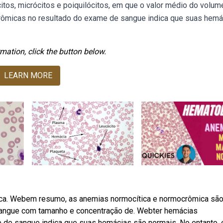
tos, micrócitos e poiquilócitos, em que o valor médio do volum
crômicas no resultado do exame de sangue indica que suas hemá
mation, click the button below.
LEARN MORE
ica. Webem resumo, as anemias normocítica e normocrômica sã
sangue com tamanho e concentração de. Webter hemácias
 de sangue indica que suas hemácias são normais. No entanto, 