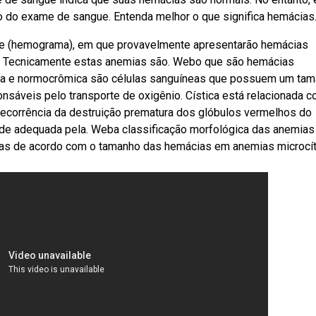
do do exame de sangue. Entenda melhor o que significa hemácias
ue (hemograma), em que provavelmente apresentarão hemácias
e. Tecnicamente estas anemias são. Webo que são hemácias
ca e normocrômica são células sanguíneas que possuem um ta
sáveis pelo transporte de oxigênio. Cística está relacionada c
corrência da destruição prematura dos glóbulos vermelhos do
de adequada pela. Weba classificação morfológica das anemias
usas de acordo com o tamanho das hemácias em anemias microcít