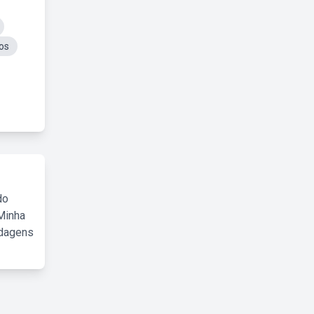
os
do
Minha
rdagens