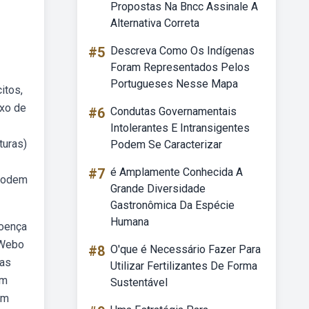
Propostas Na Bncc Assinale A
Alternativa Correta
#5
Descreva Como Os Indígenas
Foram Representados Pelos
Portugueses Nesse Mapa
itos,
ixo de
#6
Condutas Governamentais
Intolerantes E Intransigentes
turas)
Podem Se Caracterizar
#7
é Amplamente Conhecida A
 podem
Grande Diversidade
Gastronômica Da Espécie
Humana
Doença
 Webo
#8
O'que é Necessário Fazer Para
das
Utilizar Fertilizantes De Forma
om
Sustentável
em