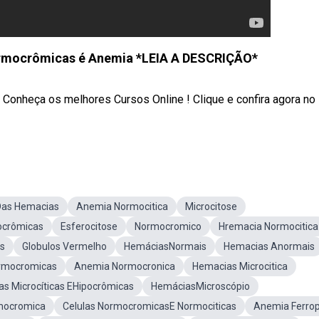
rmocrômicas é Anemia *LEIA A DESCRIÇÃO*
nheça os melhores Cursos Online ! Clique e confira agora no 
Das Hemacias
Anemia Normocitica
Microcitose
crômicas
Esferocitose
Normocromico
Hremacia Normocitica
s
Globulos Vermelho
HemáciasNormais
Hemacias Anormais
rmocromicas
Anemia Normocronica
Hemacias Microcitica
s Microcíticas EHipocrômicas
HemáciasMicroscópio
mocromica
Celulas NormocromicasE Normociticas
Anemia Ferrop