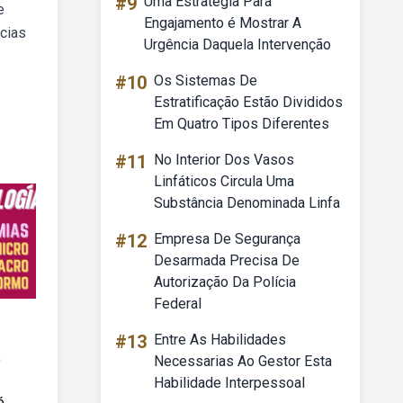
#9
Uma Estratégia Para
e
Engajamento é Mostrar A
cias
Urgência Daquela Intervenção
#10
Os Sistemas De
Estratificação Estão Divididos
Em Quatro Tipos Diferentes
#11
No Interior Dos Vasos
Linfáticos Circula Uma
Substância Denominada Linfa
#12
Empresa De Segurança
Desarmada Precisa De
Autorização Da Polícia
Federal
#13
Entre As Habilidades
o
Necessarias Ao Gestor Esta
Habilidade Interpessoal
é