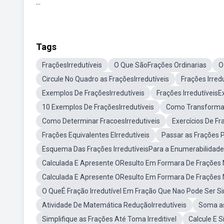
...
Tags
FraçõesIrredutíveis
O Que SãoFrações Ordinarias
O
Circule No Quadro as FraçõesIrredutíveis
Frações Irred
Exemplos De FraçõesIrredutíveis
Frações IrredutíveisE
10 Exemplos De FraçõesIrredutíveis
Como Transformar
Como Determinar FracoesIrredutiveis
Exercícios De Fr
Frações Equivalentes EIrredutíveis
Passar as Frações 
Esquema Das Frações IrredutíveisPara a Enumerabilidad
Calculada E Apresente OResulto Em Formara De Frações 
Calculada E Apresente OResulto Em Formara De Frações
O QueÉ Fração Irredutível Em Fração Que Nao Pode Ser Si
Atividade De Matemática ReduçãoIrredutíveis
Soma as
Simplifique as Frações Até Toma Irreditivel
Calcule E S