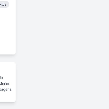
extos
do
Minha
rdagens