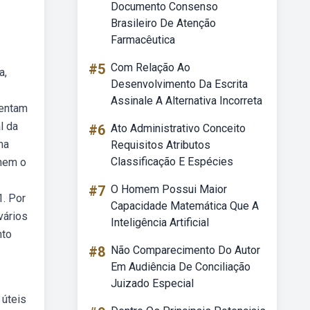
Documento Consenso
Brasileiro De Atenção
Farmacêutica
#5
Com Relação Ao
a,
Desenvolvimento Da Escrita
Assinale A Alternativa Incorreta
sentam
l da
#6
Ato Administrativo Conceito
ma
Requisitos Atributos
Classificação E Espécies
 nem o
#7
O Homem Possui Maior
1. Por
Capacidade Matemática Que A
vários
Inteligência Artificial
nto
#8
Não Comparecimento Do Autor
Em Audiência De Conciliação
Juizado Especial
 úteis