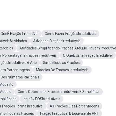
 QueÉ Fração Irredutível
Como Fazer FraçõesIrredutíveis
utíveisAtividades
Atividade FraçõesIrredutíveis
xercícios
Atividades Simplificando Frações AtéQue Fiquem Irredutíve
 Porcentagem FraçõesIrredutíveis
O QueÉ Uma Fração Irredutível
açõesIrredutíveis 6 Ano
Simplifique as Frações
Para Porcentagens
Modelos De Fracoes Inredutiveis
e Dos Números Racionais
Modelito
 Modelo
Como Determinar FracoesIrredutiveis E Simplificar
mplificada
Ideiafix EOSIrredutíveis
 Frações Forma Irredutivel
As Frações E as Porcentagens
implifique as Frações
Fração Irredutível E Equivalente PPT