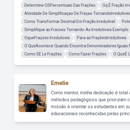
Determine OSPercentuais Das Frações
Oq É Fração Irr
Atividade De Simplificaçao De Fraçao TornandoIrredutivei
Como Transformar Decimal Em Fração Irredutível
Pote
Simplifique as Fracoes Tornando-As Irredutiveis Exemplo
OqueFraçoes Irredutiveis
Para as FraçõesIrredutíveis
O QueAcontece Quando Encontra Denominadores Iguais 
Como SE Le Frações
Como Fazer Frações
O QueÉ 
Emelie
Como mentor, minha dedicação é total
métodos pedagógicos que priorizam co
missão é orientar os estudantes em su
educacionais reconhecidas pelas princ