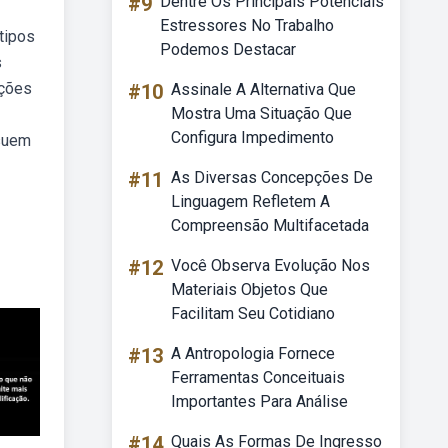
#9
Dentre Os Principais Potenciais
Estressores No Trabalho
tipos
Podemos Destacar
s
ações
#10
Assinale A Alternativa Que
Mostra Uma Situação Que
Configura Impedimento
ssuem
#11
As Diversas Concepções De
Linguagem Refletem A
Compreensão Multifacetada
#12
Você Observa Evolução Nos
Materiais Objetos Que
Facilitam Seu Cotidiano
#13
A Antropologia Fornece
Ferramentas Conceituais
Importantes Para Análise
#14
Quais As Formas De Ingresso