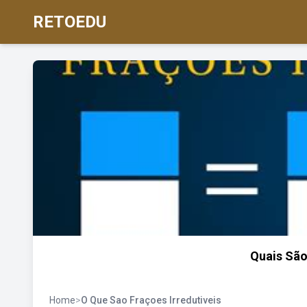
RETOEDU
Quais São
Home
>
O Que Sao Fraçoes Irredutiveis