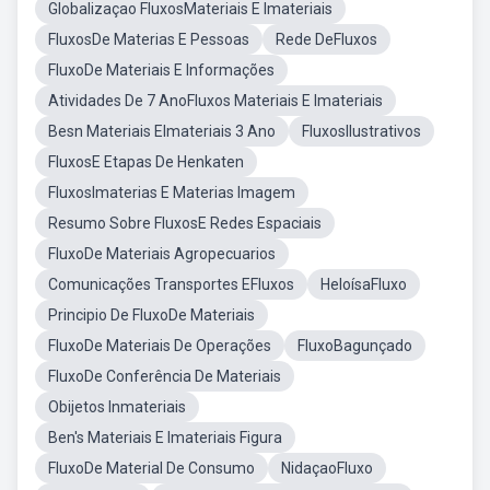
Globalizaçao FluxosMateriais E Imateriais
FluxosDe Materias E Pessoas
Rede DeFluxos
FluxoDe Materiais E Informações
Atividades De 7 AnoFluxos Materiais E Imateriais
Besn Materiais EImateriais 3 Ano
FluxosIlustrativos
FluxosE Etapas De Henkaten
FluxosImaterias E Materias Imagem
Resumo Sobre FluxosE Redes Espaciais
FluxoDe Materiais Agropecuarios
Comunicações Transportes EFluxos
HeloísaFluxo
Principio De FluxoDe Materiais
FluxoDe Materiais De Operações
FluxoBagunçado
FluxoDe Conferência De Materiais
Obijetos Inmateriais
Ben's Materiais E Imateriais Figura
FluxoDe Material De Consumo
NidaçaoFluxo