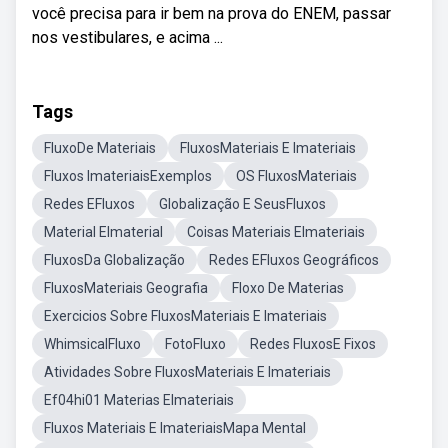
você precisa para ir bem na prova do ENEM, passar
nos vestibulares, e acima ...
Tags
FluxoDe Materiais
FluxosMateriais E Imateriais
Fluxos ImateriaisExemplos
OS FluxosMateriais
Redes EFluxos
Globalização E SeusFluxos
Material EImaterial
Coisas Materiais EImateriais
FluxosDa Globalização
Redes EFluxos Geográficos
FluxosMateriais Geografia
Floxo De Materias
Exercicios Sobre FluxosMateriais E Imateriais
WhimsicalFluxo
FotoFluxo
Redes FluxosE Fixos
Atividades Sobre FluxosMateriais E Imateriais
Ef04hi01 Materias EImateriais
Fluxos Materiais E ImateriaisMapa Mental