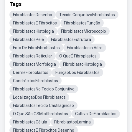
Tags
FibroblastosDesenho
Tecido ConjuntivoFibroblastos
FibroblastosE Fibrócitos
FibroblastosFunção
FibroblastosHistologia
FibroblastosMicroscopio
FibroblastosPele
FibroblastosEstrutura
Foto De FibraFibroblastos
Fibroblastosin Vitro
FibroblastosReticular
O QueÉ Fibroplastos
FibroblastosMorfologia
FibroblastoHistologia
DermeFibroblastos
FunçãoDos Fibroblastos
CondrócitosFibroblastos
FibroblastosNo Tecido Conjuntivo
LocalizaçaoDos Fibroblastos
FibroblastosTecido Castilaginoso
O Que São OSMiofibroblastos
Cultivo DeFibroblastos
FibroblastosCélula
FibroblastosLamina
FibroblastosE Fibrocitos Desenho