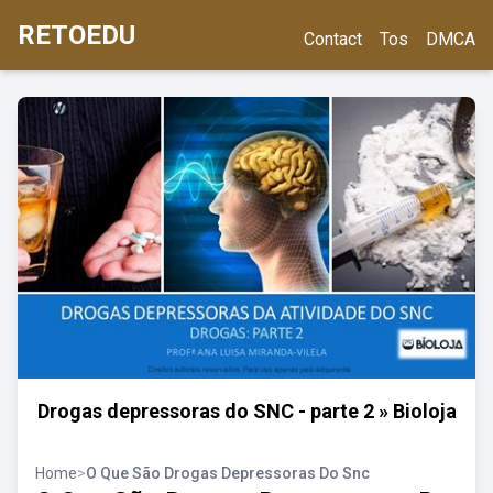
RETOEDU
Contact
Tos
DMCA
Drogas depressoras do SNC - parte 2 » Bioloja
Home
>
O Que São Drogas Depressoras Do Snc