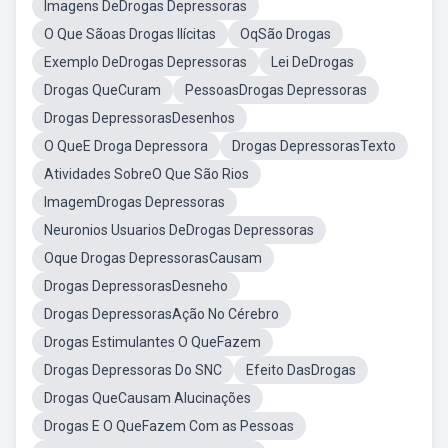
Imagens DeDrogas Depressoras
O Que Sãoas Drogas Ilícitas
OqSão Drogas
Exemplo DeDrogas Depressoras
Lei DeDrogas
Drogas QueCuram
PessoasDrogas Depressoras
Drogas DepressorasDesenhos
O QueE Droga Depressora
Drogas DepressorasTexto
Atividades SobreO Que São Rios
ImagemDrogas Depressoras
Neuronios Usuarios DeDrogas Depressoras
Oque Drogas DepressorasCausam
Drogas DepressorasDesneho
Drogas DepressorasAção No Cérebro
Drogas Estimulantes O QueFazem
Drogas Depressoras Do SNC
Efeito DasDrogas
Drogas QueCausam Alucinações
Drogas E O QueFazem Com as Pessoas