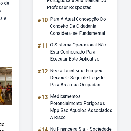
Portuguesa 6 Ano Manual Do
co de
Professor Respostas
a
es e
#10
Para A Atual Concepção Do
Conceito De Cidadania
Considera-se Fundamental
#11
O Sistema Operacional Não
Está Configurado Para
Executar Este Aplicativo
#12
Neocolonialismo Europeu
Deixou O Seguinte Legado
Para As áreas Ocupadas:
#13
Medicamentos
Potencialmente Perigosos
Mpp Sao Aqueles Associados
A Risco
 de
#14
Nu Financeira S.a. - Sociedade