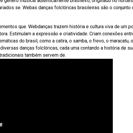
 gênero musical autenticamente brasileiro, originado no nordes
ariados se. Webas danças folclóricas brasileiras são o conjunto 
lementos que. Webdanças trazem história e cultura viva de um p
ra. Estimulam a expressão e criatividade. Criam conexões entr
ticas do brasil, como a catira, o samba, o frevo, o maracatu, 
m diversas danças folclóricas, cada uma contando a história de su
 tradicionais também servem de.