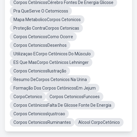
Corpos CetônicosCérebro Fontes De Energia Glicose
Pra QueServe O Cetomicoss
Mapa MetabolicoCorpos Cetonicos
Proteção ContraCorpos Cetonicas
Corpos CetonicosComo Ocorre
Corpos CetonicosDesenhos
Utilizaçao ECorpo Cetônicos Do Músculo
ES Que MasCorpo Cetônicos Lehninger
Corpos CetonicosIlustração
Resumo DeCorpos Cetonicos Na Urina
Formação Dos Corpos CetônicosEm Jejum
CorpoCetonico
Corpos CetonicosFuncoes
Corpos CetônicosFalta De Glicose Fonte De Energia
Corpos CetonicosIçustrcao
Corpos CetonicosRuminantes
Alcool CorpoCetônico