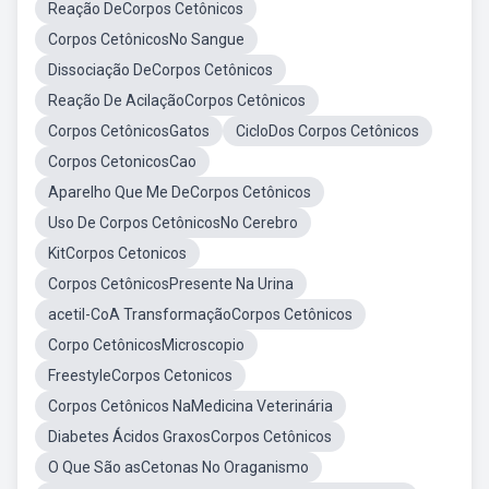
Reação DeCorpos Cetônicos
Corpos CetônicosNo Sangue
Dissociação DeCorpos Cetônicos
Reação De AcilaçãoCorpos Cetônicos
Corpos CetônicosGatos
CicloDos Corpos Cetônicos
Corpos CetonicosCao
Aparelho Que Me DeCorpos Cetônicos
Uso De Corpos CetônicosNo Cerebro
KitCorpos Cetonicos
Corpos CetônicosPresente Na Urina
acetil-CoA TransformaçãoCorpos Cetônicos
Corpo CetônicosMicroscopio
FreestyleCorpos Cetonicos
Corpos Cetônicos NaMedicina Veterinária
Diabetes Ácidos GraxosCorpos Cetônicos
O Que São asCetonas No Oraganismo