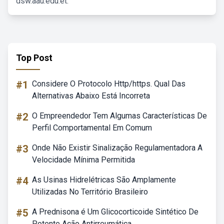
dsw.aau.edu.et.
Top Post
#1
Considere O Protocolo Http/https. Qual Das
Alternativas Abaixo Está Incorreta
#2
O Empreendedor Tem Algumas Características De
Perfil Comportamental Em Comum
#3
Onde Não Existir Sinalização Regulamentadora A
Velocidade Mínima Permitida
#4
As Usinas Hidrelétricas São Amplamente
Utilizadas No Território Brasileiro
#5
A Prednisona é Um Glicocorticoide Sintético De
Potente Ação Antirreumática