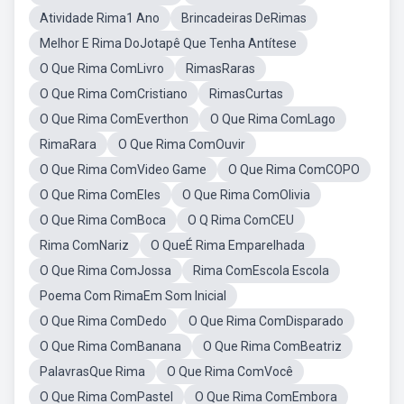
Atividade Rima1 Ano
Brincadeiras DeRimas
Melhor E Rima DoJotapê Que Tenha Antítese
O Que Rima ComLivro
RimasRaras
O Que Rima ComCristiano
RimasCurtas
O Que Rima ComEverthon
O Que Rima ComLago
RimaRara
O Que Rima ComOuvir
O Que Rima ComVideo Game
O Que Rima ComCOPO
O Que Rima ComEles
O Que Rima ComOlivia
O Que Rima ComBoca
O Q Rima ComCEU
Rima ComNariz
O QueÉ Rima Emparelhada
O Que Rima ComJossa
Rima ComEscola Escola
Poema Com RimaEm Som Inicial
O Que Rima ComDedo
O Que Rima ComDisparado
O Que Rima ComBanana
O Que Rima ComBeatriz
PalavrasQue Rima
O Que Rima ComVocê
O Que Rima ComPastel
O Que Rima ComEmbora