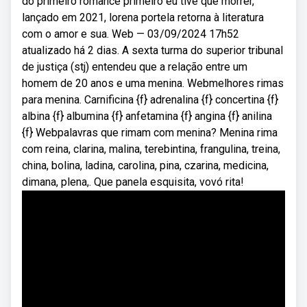
do primeiro romance primeiro eu tive que morrer,
lançado em 2021, lorena portela retorna à literatura
com o amor e sua. Web — 03/09/2024 17h52
atualizado há 2 dias. A sexta turma do superior tribunal
de justiça (stj) entendeu que a relação entre um
homem de 20 anos e uma menina. Webmelhores rimas
para menina. Carnificina {f} adrenalina {f} concertina {f}
albina {f} albumina {f} anfetamina {f} angina {f} anilina
{f} Webpalavras que rimam com menina? Menina rima
com reina, clarina, malina, terebintina, frangulina, treina,
china, bolina, ladina, carolina, pina, czarina, medicina,
dimana, plena,. Que panela esquisita, vovó rita!