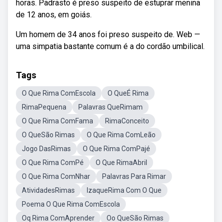
horas. Padrasto é preso suspeito de estuprar menina
de 12 anos, em goiás.
Um homem de 34 anos foi preso suspeito de. Web —
uma simpatia bastante comum é a do cordão umbilical.
Tags
O Que Rima ComEscola
O QueÉ Rima
RimaPequena
Palavras QueRimam
O Que Rima ComFama
RimaConceito
O QueSão Rimas
O Que Rima ComLeão
Jogo DasRimas
O Que Rima ComPajé
O Que Rima ComPé
O Que RimaAbril
O Que Rima ComNhar
Palavras Para Rimar
AtividadesRimas
IzaqueRima Com O Que
Poema O Que Rima ComEscola
Oq Rima ComAprender
Oo QueSão Rimas