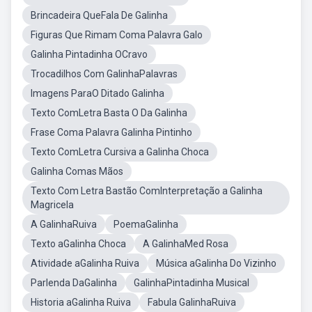
Brincadeira QueFala De Galinha
Figuras Que Rimam Coma Palavra Galo
Galinha Pintadinha OCravo
Trocadilhos Com GalinhaPalavras
Imagens ParaO Ditado Galinha
Texto ComLetra Basta O Da Galinha
Frase Coma Palavra Galinha Pintinho
Texto ComLetra Cursiva a Galinha Choca
Galinha Comas Mãos
Texto Com Letra Bastão ComInterpretação a Galinha
Magricela
A GalinhaRuiva
PoemaGalinha
Texto aGalinha Choca
A GalinhaMed Rosa
Atividade aGalinha Ruiva
Música aGalinha Do Vizinho
Parlenda DaGalinha
GalinhaPintadinha Musical
Historia aGalinha Ruiva
Fabula GalinhaRuiva