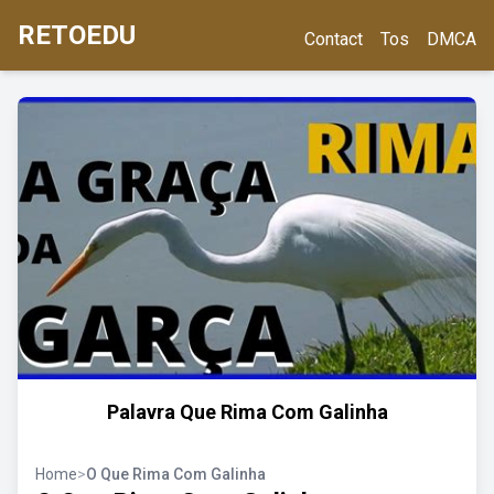
RETOEDU
Contact
Tos
DMCA
Palavra Que Rima Com Galinha
Home
>
O Que Rima Com Galinha