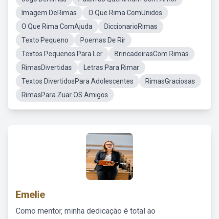
Imagem DeRimas
O Que Rima ComUnidos
O Que Rima ComAjuda
DiccionarioRimas
Texto Pequeno
Poemas De Rir
Textos Pequenos Para Ler
BrincadeirasCom Rimas
RimasDivertidas
Letras Para Rimar
Textos DivertidosPara Adolescentes
RimasGraciosas
RimasPara Zuar OS Amigos
Emelie
Como mentor, minha dedicação é total ao