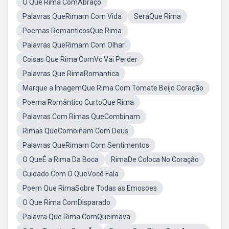
O Que Rima ComAbraço
Palavras QueRimam Com Vida
SeraQue Rima
Poemas RomanticosQue Rima
Palavras QueRimam Com Olhar
Coisas Que Rima ComVc Vai Perder
Palavras Que RimaRomantica
Marque a ImagemQue Rima Com Tomate Beijo Coração
Poema Romântico CurtoQue Rima
Palavras Com Rimas QueCombinam
Rimas QueCombinam Com Deus
Palavras QueRimam Com Sentimentos
O QueÉ a Rima Da Boca
RimaDe Coloca No Coração
Cuidado Com O QueVocê Fala
Poem Que RimaSobre Todas as Emosoes
O Que Rima ComDisparado
Palavra Que Rima ComQueimava