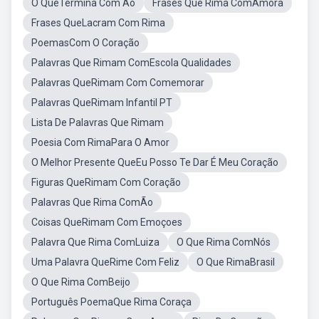
O QueTermina Com Ão
Frases Que Rima ComAmora
Frases QueLacram Com Rima
PoemasCom O Coração
Palavras Que Rimam ComEscola Qualidades
Palavras QueRimam Com Comemorar
Palavras QueRimam Infantil PT
Lista De Palavras Que Rimam
Poesia Com RimaPara O Amor
O Melhor Presente QueEu Posso Te Dar É Meu Coração
Figuras QueRimam Com Coração
Palavras Que Rima ComÃo
Coisas QueRimam Com Emoçoes
Palavra Que Rima ComLuiza
O Que Rima ComNós
Uma Palavra QueRime Com Feliz
O Que RimaBrasil
O Que Rima ComBeijo
Português PoemaQue Rima Coraça