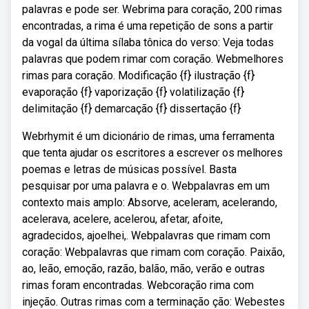
palavras e pode ser. Webrima para coração, 200 rimas
encontradas, a rima é uma repetição de sons a partir
da vogal da última sílaba tônica do verso: Veja todas
palavras que podem rimar com coração. Webmelhores
rimas para coração. Modificação {f} ilustração {f}
evaporação {f} vaporização {f} volatilização {f}
delimitação {f} demarcação {f} dissertação {f}
Webrhymit é um dicionário de rimas, uma ferramenta
que tenta ajudar os escritores a escrever os melhores
poemas e letras de músicas possível. Basta
pesquisar por uma palavra e o. Webpalavras em um
contexto mais amplo: Absorve, aceleram, acelerando,
acelerava, acelere, acelerou, afetar, afoite,
agradecidos, ajoelhei,. Webpalavras que rimam com
coração: Webpalavras que rimam com coração. Paixão,
ao, leão, emoção, razão, balão, mão, verão e outras
rimas foram encontradas. Webcoração rima com
injeção. Outras rimas com a terminação ção: Webestes