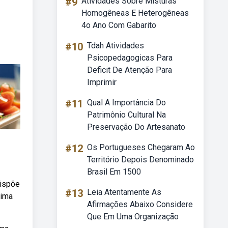
#9
Atividades Sobre Misturas
Homogêneas E Heterogêneas
4o Ano Com Gabarito
#10
Tdah Atividades
Psicopedagogicas Para
Deficit De Atenção Para
Imprimir
#11
Qual A Importância Do
Patrimônio Cultural Na
Preservação Do Artesanato
#12
Os Portugueses Chegaram Ao
Território Depois Denominado
Brasil Em 1500
dispõe
#13
Leia Atentamente As
rima
Afirmações Abaixo Considere
Que Em Uma Organização