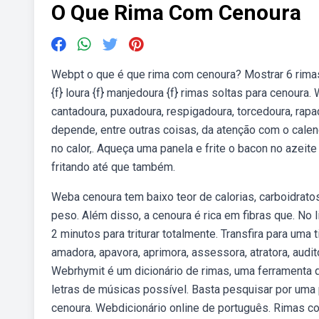
O Que Rima Com Cenoura
Webpt o que é que rima com cenoura? Mostrar 6 rimas
{f} loura {f} manjedoura {f} rimas soltas para cenour
cantadoura, puxadoura, respigadoura, torcedoura, ra
depende, entre outras coisas, da atenção com o cale
no calor,. Aqueça uma panela e frite o bacon no azeite
fritando até que também.
Weba cenoura tem baixo teor de calorias, carboidrato
peso. Além disso, a cenoura é rica em fibras que. No 
2 minutos para triturar totalmente. Transfira para uma t
amadora, apavora, aprimora, assessora, atratora, audito
Webrhymit é um dicionário de rimas, uma ferramenta 
letras de músicas possível. Basta pesquisar por uma
cenoura. Webdicionário online de português. Rimas 