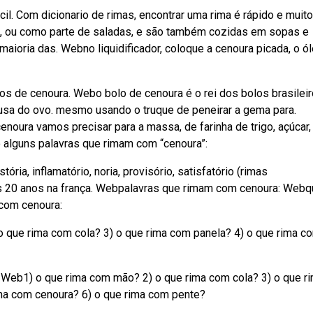
. Com dicionario de rimas, encontrar uma rima é rápido e muito
s, ou como parte de saladas, e são também cozidas em sopas e
aioria das. Webno liquidificador, coloque a cenoura picada, o ól
s de cenoura. Webo bolo de cenoura é o rei dos bolos brasileir
ausa do ovo. mesmo usando o truque de peneirar a gema para.
noura vamos precisar para a massa, de farinha de trigo, açúcar, 
alguns palavras que rimam com “cenoura”:
stória, inflamatório, noria, provisório, satisfatório (rimas
aos 20 anos na frança. Webpalavras que rimam com cenoura: Webq
 com cenoura:
 que rima com cola? 3) o que rima com panela? 4) o que rima c
 Web1) o que rima com mão? 2) o que rima com cola? 3) o que r
ma com cenoura? 6) o que rima com pente?