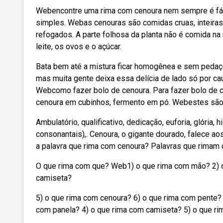
Webencontre uma rima com cenoura nem sempre é fácil
simples. Webas cenouras são comidas cruas, inteira
refogados. A parte folhosa da planta não é comida na m
leite, os ovos e o açúcar.
Bata bem até a mistura ficar homogênea e sem pedaço
mas muita gente deixa essa delícia de lado só por c
Webcomo fazer bolo de cenoura. Para fazer bolo de ce
cenoura em cubinhos, fermento em pó. Webestes são 
Ambulatório, qualificativo, dedicação, euforia, glória, hi
consonantais),. Cenoura, o gigante dourado, falece 
a palavra que rima com cenoura? Palavras que rimam
O que rima com que? Web1) o que rima com mão? 2) o
camiseta?
5) o que rima com cenoura? 6) o que rima com pente?
com panela? 4) o que rima com camiseta? 5) o que ri