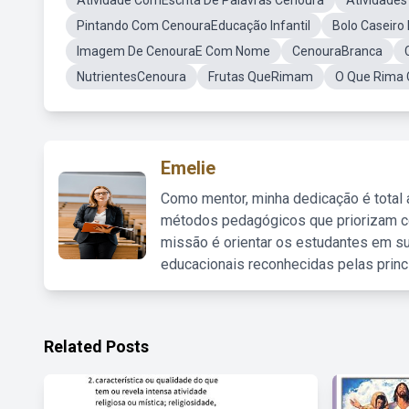
Atividade ComEscrita De Palavras Cenoura
Atividades
Pintando Com CenouraEducação Infantil
Bolo Caseiro
Imagem De CenouraE Com Nome
CenouraBranca
NutrientesCenoura
Frutas QueRimam
O Que Rima
Emelie
Como mentor, minha dedicação é total
métodos pedagógicos que priorizam co
missão é orientar os estudantes em su
educacionais reconhecidas pelas princ
Related Posts