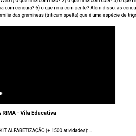
 Web1) o que rima com mão? 2) o que rima com cola? 3) o que r
ma com cenoura? 6) o que rima com pente? Além disso, as cenou
família das gramíneas (triticum spelta) que é uma espécie de trig
 RIMA - Vila Educativa
IT ALFABETIZAÇÃO (+ 1500 atividades): ...