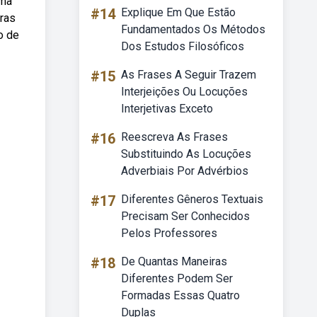
ima
#14
Explique Em Que Estão
ras
Fundamentados Os Métodos
o de
Dos Estudos Filosóficos
#15
As Frases A Seguir Trazem
Interjeições Ou Locuções
Interjetivas Exceto
#16
Reescreva As Frases
Substituindo As Locuções
Adverbiais Por Advérbios
#17
Diferentes Gêneros Textuais
Precisam Ser Conhecidos
Pelos Professores
#18
De Quantas Maneiras
Diferentes Podem Ser
Formadas Essas Quatro
Duplas