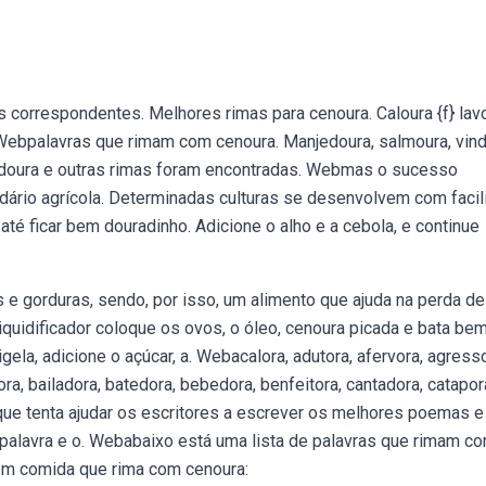
 correspondentes. Melhores rimas para cenoura. Caloura {f} lav
a. Webpalavras que rimam com cenoura. Manjedoura, salmoura, vind
padoura e outras rimas foram encontradas. Webmas o sucesso
ndário agrícola. Determinadas culturas se desenvolvem com faci
 até ficar bem douradinho. Adicione o alho e a cebola, e continue
s e gorduras, sendo, por isso, um alimento que ajuda na perda de
liquidificador coloque os ovos, o óleo, cenoura picada e bata be
igela, adicione o açúcar, a. Webacalora, adutora, afervora, agresso
ra, bailadora, batedora, bebedora, benfeitora, cantadora, catapor
que tenta ajudar os escritores a escrever os melhores poemas e
 palavra e o. Webabaixo está uma lista de palavras que rimam c
com comida que rima com cenoura: