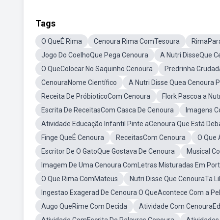
Tags
O QueÉ Rima
Cenoura Rima ComTesoura
RimaPar
Jogo Do CoelhoQue Pega Cenoura
A Nutri DisseQue 
O QueColocar No Saquinho Cenoura
Predrinha Grudad
CenouraNome Científico
A Nutri Disse Quea Cenoura 
Receita De PróbioticoCom Cenoura
Flork Pascoa a Nu
Escrita De ReceitasCom Casca De Cenoura
Imagens 
Atividade Educação Infantil Pinte aCenoura Que Está Deb
Finge QueÉ Cenoura
ReceitasCom Cenoura
O Que 
Escritor De O GatoQue Gostava De Cenoura
Musical C
Imagem De Uma Cenoura ComLetras Misturadas Em Portu
O Que Rima ComMateus
Nutri Disse Que CenouraTa L
Ingestao Exagerad De Cenoura O QueAcontece Com a Pe
Augo QueRime Com Decida
Atividade Com CenouraEdu