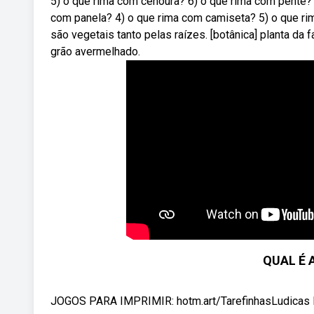
5) o que rima com cenoura? 6) o que rima com pente?
com panela? 4) o que rima com camiseta? 5) o que ri
são vegetais tanto pelas raízes. [botânica] planta da 
grão avermelhado.
QUAL É A
JOGOS PARA IMPRIMIR: hotm.art/TarefinhasLudicas K