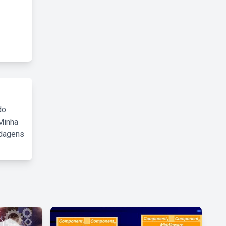
do
Minha
rdagens