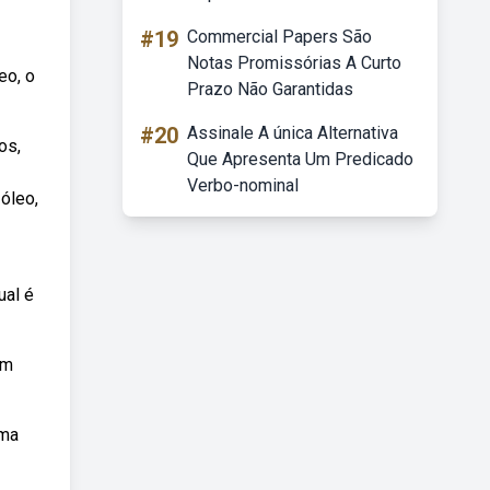
#19
Commercial Papers São
Notas Promissórias A Curto
eo, o
Prazo Não Garantidas
#20
Assinale A única Alternativa
os,
Que Apresenta Um Predicado
Verbo-nominal
óleo,
ual é
om
ima