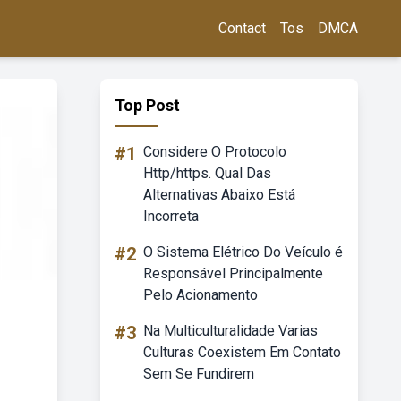
Contact
Tos
DMCA
Top Post
#1
Considere O Protocolo
Http/https. Qual Das
Alternativas Abaixo Está
Incorreta
#2
O Sistema Elétrico Do Veículo é
Responsável Principalmente
Pelo Acionamento
#3
Na Multiculturalidade Varias
Culturas Coexistem Em Contato
Sem Se Fundirem