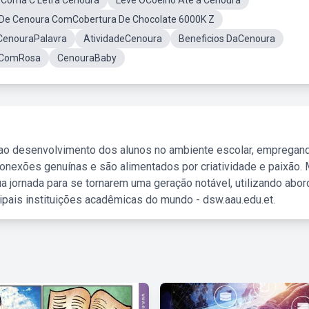
 Coma C Letra Cenoura
Leve OCoelho Até a Cenoura
 De Cenoura ComCobertura De Chocolate 6000K Z
CenouraPalavra
AtividadeCenoura
Beneficios DaCenoura
 ComRosa
CenouraBaby
 ao desenvolvimento dos alunos no ambiente escolar, empregan
nexões genuínas e são alimentados por criatividade e paixão. 
a jornada para se tornarem uma geração notável, utilizando abo
ipais instituições acadêmicas do mundo - dsw.aau.edu.et.