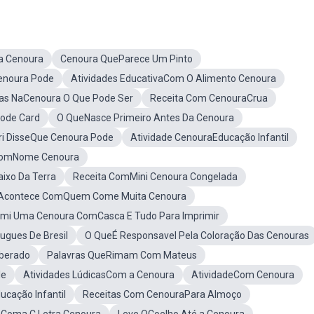
a Cenoura
Cenoura QueParece Um Pinto
Cenoura Pode
Atividades EducativaCom O Alimento Cenoura
as NaCenoura O Que Pode Ser
Receita Com CenouraCrua
Pode Card
O QueNasce Primeiro Antes Da Cenoura
tri DisseQue Cenoura Pode
Atividade CenouraEducação Infantil
ComNome Cenoura
aixo Da Terra
Receita ComMini Cenoura Congelada
Acontece ComQuem Come Muita Cenoura
omi Uma Cenoura ComCasca E Tudo Para Imprimir
gues De Bresil
O QueÉ Responsavel Pela Coloração Das Cenouras
iberado
Palavras QueRimam Com Mateus
le
Atividades LúdicasCom a Cenoura
AtividadeCom Cenoura
cação Infantil
Receitas Com CenouraPara Almoço