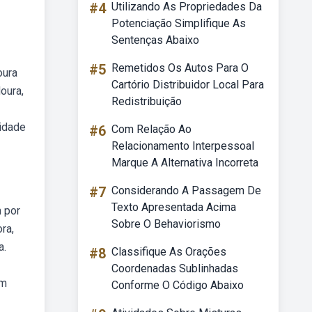
#4
Utilizando As Propriedades Da
Potenciação Simplifique As
Sentenças Abaixo
#5
Remetidos Os Autos Para O
oura
Cartório Distribuidor Local Para
oura,
Redistribuição
lidade
#6
Com Relação Ao
Relacionamento Interpessoal
Marque A Alternativa Incorreta
#7
Considerando A Passagem De
Texto Apresentada Acima
m por
Sobre O Behaviorismo
ra,
a.
#8
Classifique As Orações
Coordenadas Sublinhadas
om
Conforme O Código Abaixo