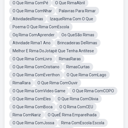
O Que Rima ComPé
O Que RimaAbril
O Que Rima ComNhar
Palavras Para Rimar
AtividadesRimas
IzaqueRima Com O Que
Poema O Que Rima ComEscola
Oq Rima ComAprender
Oo QueSão Rimas
Atividade Rima1 Ano
Brincadeiras DeRimas
Melhor E Rima DoJotapê Que Tenha Antítese
O Que Rima ComLivro
RimasRaras
O Que Rima ComCristiano
RimasCurtas
O Que Rima ComEverthon
O Que Rima ComLago
RimaRara
O Que Rima ComOuvir
O Que Rima ComVideo Game
O Que Rima ComCOPO
O Que Rima ComEles
O Que Rima ComOlivia
O Que Rima ComBoca
O Q Rima ComCEU
Rima ComNariz
O QueÉ Rima Emparelhada
O Que Rima ComJossa
Rima ComEscola Escola