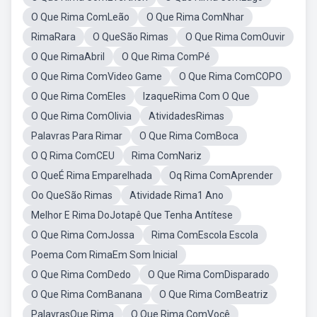
O Que Rima ComLeão
O Que Rima ComNhar
RimaRara
O QueSão Rimas
O Que Rima ComOuvir
O Que RimaAbril
O Que Rima ComPé
O Que Rima ComVideo Game
O Que Rima ComCOPO
O Que Rima ComEles
IzaqueRima Com O Que
O Que Rima ComOlivia
AtividadesRimas
Palavras Para Rimar
O Que Rima ComBoca
O Q Rima ComCEU
Rima ComNariz
O QueÉ Rima Emparelhada
Oq Rima ComAprender
Oo QueSão Rimas
Atividade Rima1 Ano
Melhor E Rima DoJotapê Que Tenha Antítese
O Que Rima ComJossa
Rima ComEscola Escola
Poema Com RimaEm Som Inicial
O Que Rima ComDedo
O Que Rima ComDisparado
O Que Rima ComBanana
O Que Rima ComBeatriz
PalavrasQue Rima
O Que Rima ComVocê