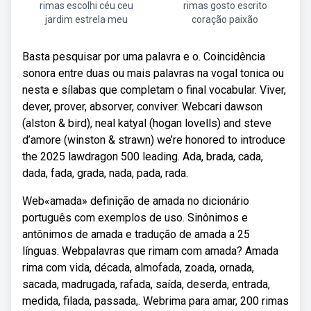
rimas escolhi céu ceu
rimas gosto escrito
jardim estrela meu
coração paixão
Basta pesquisar por uma palavra e o. Coincidência
sonora entre duas ou mais palavras na vogal tonica ou
nesta e sílabas que completam o final vocabular. Viver,
dever, prover, absorver, conviver. Webcari dawson
(alston & bird), neal katyal (hogan lovells) and steve
d’amore (winston & strawn) we’re honored to introduce
the 2025 lawdragon 500 leading. Ada, brada, cada,
dada, fada, grada, nada, pada, rada.
Web«amada» definição de amada no dicionário
português com exemplos de uso. Sinônimos e
antônimos de amada e tradução de amada a 25
línguas. Webpalavras que rimam com amada? Amada
rima com vida, década, almofada, zoada, ornada,
sacada, madrugada, rafada, saída, deserda, entrada,
medida, filada, passada,. Webrima para amar, 200 rimas