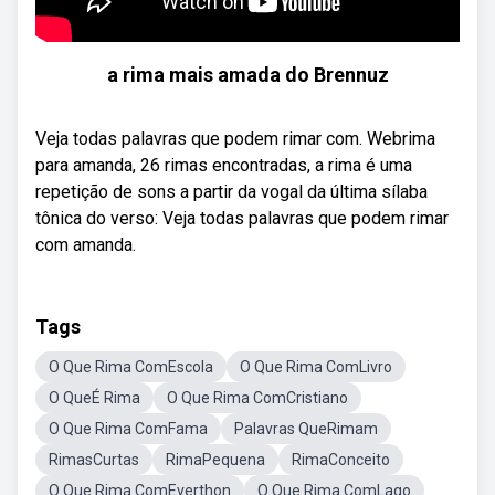
a rima mais amada do Brennuz
Veja todas palavras que podem rimar com. Webrima
para amanda, 26 rimas encontradas, a rima é uma
repetição de sons a partir da vogal da última sílaba
tônica do verso: Veja todas palavras que podem rimar
com amanda.
Tags
O Que Rima ComEscola
O Que Rima ComLivro
O QueÉ Rima
O Que Rima ComCristiano
O Que Rima ComFama
Palavras QueRimam
RimasCurtas
RimaPequena
RimaConceito
O Que Rima ComEverthon
O Que Rima ComLago