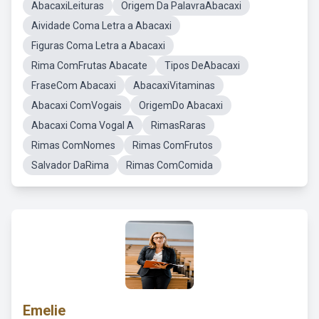
AbacaxiLeituras
Origem Da PalavraAbacaxi
Aividade Coma Letra a Abacaxi
Figuras Coma Letra a Abacaxi
Rima ComFrutas Abacate
Tipos DeAbacaxi
FraseCom Abacaxi
AbacaxiVitaminas
Abacaxi ComVogais
OrigemDo Abacaxi
Abacaxi Coma Vogal A
RimasRaras
Rimas ComNomes
Rimas ComFrutos
Salvador DaRima
Rimas ComComida
Emelie