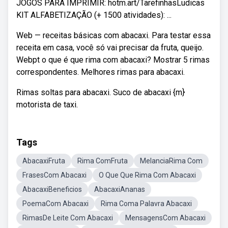
JOGOS PARA IMPRIMIR: hotm.art/TarefinhasLudicas
KIT ALFABETIZAÇÃO (+ 1500 atividades): ...
Web — receitas básicas com abacaxi. Para testar essa
receita em casa, você só vai precisar da fruta, queijo.
Webpt o que é que rima com abacaxi? Mostrar 5 rimas
correspondentes. Melhores rimas para abacaxi.
Rimas soltas para abacaxi. Suco de abacaxi {m}
motorista de taxi.
Tags
AbacaxiFruta
Rima ComFruta
MelanciaRima Com
FrasesCom Abacaxi
O Que Que Rima Com Abacaxi
AbacaxiBeneficios
AbacaxiAnanas
PoemaCom Abacaxi
Rima Coma Palavra Abacaxi
RimasDe Leite Com Abacaxi
MensagensCom Abacaxi