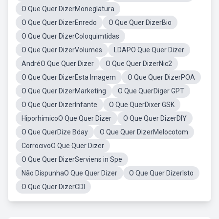
O Que Quer DizerMoneglatura
O Que Quer DizerEnredo
O Que Quer DizerBio
O Que Quer DizerColoquimtidas
O Que Quer DizerVolumes
LDAPO Que Quer Dizer
AndréO Que Quer Dizer
O Que Quer DizerNic2
O Que Quer DizerEsta Imagem
O Que Quer DizerPOA
O Que Quer DizerMarketing
O Que QuerDiger GPT
O Que Quer DizerInfante
O Que QuerDixer GSK
HiporhimicoO Que Quer Dizer
O Que Quer DizerDIY
O Que QuerDize Bday
O Que Quer DizerMelocotom
CorrocivoO Que Quer Dizer
O Que Quer DizerServiens in Spe
Não DispunhaO Que Quer Dizer
O Que Quer DizerIsto
O Que Quer DizerCDI