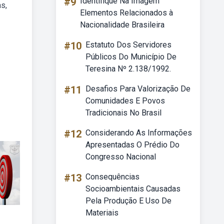
#9
Identifique Na Imagem
s,
Elementos Relacionados à
Nacionalidade Brasileira
#10
Estatuto Dos Servidores
Públicos Do Município De
Teresina Nº 2.138/1992.
#11
Desafios Para Valorização De
Comunidades E Povos
Tradicionais No Brasil
#12
Considerando As Informações
Apresentadas O Prédio Do
Congresso Nacional
#13
Consequências
Socioambientais Causadas
Pela Produção E Uso De
Materiais