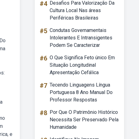
#4
Desafios Para Valorização Da
Cultura Local Nas áreas
Periféricas Brasileiras
#5
Condutas Governamentais
Intolerantes E Intransigentes
 Do
Podem Se Caracterizar
uma
#6
O Que Significa Feto único Em
Situação Longitudinal
Apresentação Cefálica
os:
#7
Tecendo Linguagens Língua
Portuguesa 8 Ano Manual Do
Professor Respostas
sa
#8
Por Que O Patrimônio Histórico
omo
Necessita Ser Preservado Pela
em
Humanidade
ica, e