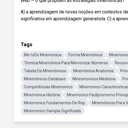
Web — o que propõem as estratégias mnemônicas?
A) a aprendizagem de novas noções em contextos de 
significativa em aprendizagem generalista. C) a apre
Tags
Me toDo Mnemonica
Forma Mnemônica
Mnemonic
Técnica Mnemônica Para Memorizar Números
Recurs
Tabela De Mnemônicos
Mnemônica Anatomia
Prin
Mnemônicos Database
Mneumonicos Medicina
Po
Competências Mnemonico
Mnemonico Caracteristica
Mnemônica História
Mnemonico Facilpromomo Principi
Mnemonico Fundamentos De Rep
Mnemônicos Para V
Mnemonico Sampla Significado