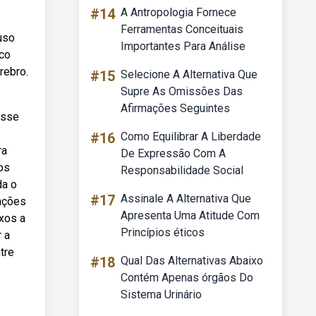
#14
A Antropologia Fornece
Ferramentas Conceituais
uso
Importantes Para Análise
ico
rebro.
#15
Selecione A Alternativa Que
Supre As Omissões Das
Afirmações Seguintes
Esse
#16
Como Equilibrar A Liberdade
ra
De Expressão Com A
os
Responsabilidade Social
da o
#17
Assinale A Alternativa Que
ações
Apresenta Uma Atitude Com
xos a
Princípios éticos
 a
tre
#18
Qual Das Alternativas Abaixo
Contém Apenas órgãos Do
Sistema Urinário