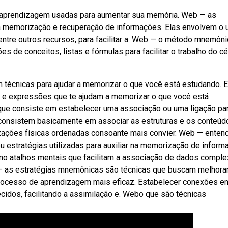
 aprendizagem usadas para aumentar sua memória. Web — as
a memorização e recuperação de informações. Elas envolvem o 
entre outros recursos, para facilitar a. Web — o método mnemôn
de conceitos, listas e fórmulas para facilitar o trabalho do cé
técnicas para ajudar a memorizar o que você está estudando. 
as e expressões que te ajudam a memorizar o que você está
ue consiste em estabelecer uma associação ou uma ligação pa
consistem basicamente em associar as estruturas e os conteúd
ações físicas ordenadas consoante mais convier. Web — enten
estratégias utilizadas para auxiliar na memorização de inform
mo atalhos mentais que facilitam a associação de dados comple
— as estratégias mnemônicas são técnicas que buscam melhorar
processo de aprendizagem mais eficaz. Estabelecer conexões en
cidos, facilitando a assimilação e. Webo que são técnicas