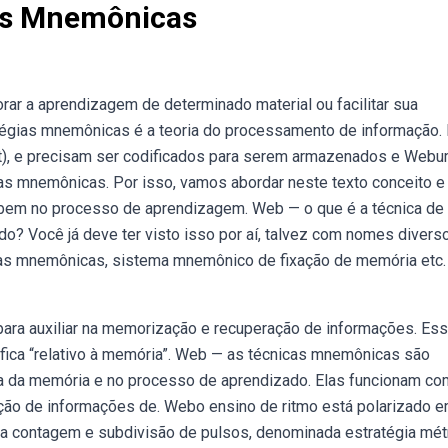
ias Mnemônicas
r a aprendizagem de determinado material ou facilitar sua
tégias mnemônicas é a teoria do processamento de informação.
), e precisam ser codificados para serem armazenados e Web
s mnemônicas. Por isso, vamos abordar neste texto conceito e
 bem no processo de aprendizagem. Web — o que é a técnica de
 Você já deve ter visto isso por aí, talvez com nomes divers
as mnemônicas, sistema mnemônico de fixação de memória etc.
para auxiliar na memorização e recuperação de informações. Es
fica “relativo à memória”. Web — as técnicas mnemônicas são
ia da memória e no processo de aprendizado. Elas funcionam c
ração de informações de. Webo ensino de ritmo está polarizado 
a contagem e subdivisão de pulsos, denominada estratégia métr