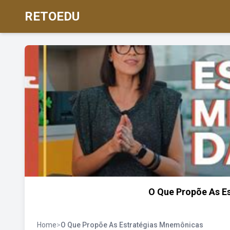
RETOEDU
O Que Propõe As E
Home
>
O Que Propõe As Estratégias Mnemônicas