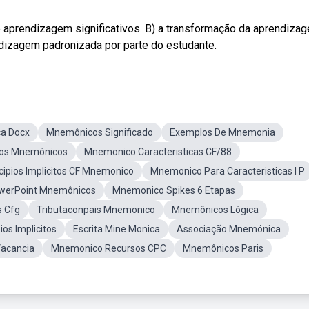
aprendizagem significativos. B) a transformação da aprendiza
ndizagem padronizada por parte do estudante.
a Docx
Mnemônicos Significado
Exemplos De Mnemonia
os Mnemônicos
Mnemonico Caracteristicas CF/88
cipios Implicitos CF Mnemonico
Mnemonico Para Caracteristicas I P
werPoint Mnemônicos
Mnemonico Spikes 6 Etapas
s Cfg
Tributaconpais Mnemonico
Mnemônicos Lógica
os Implicitos
Escrita Mine Monica
Associação Mnemónica
acancia
Mnemonico Recursos CPC
Mnemônicos Paris