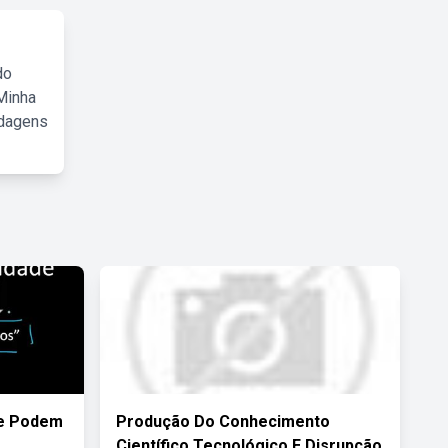
do
Minha
rdagens
de Podem
Produção Do Conhecimento
Científico Tecnológico E Disrupção