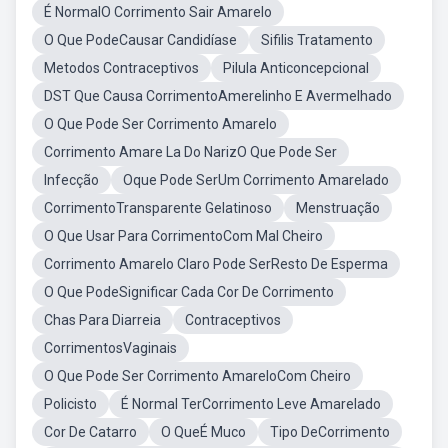
É NormalO Corrimento Sair Amarelo
O Que PodeCausar Candidíase
Sifilis Tratamento
Metodos Contraceptivos
Pilula Anticoncepcional
DST Que Causa CorrimentoAmerelinho E Avermelhado
O Que Pode Ser Corrimento Amarelo
Corrimento Amare La Do NarizO Que Pode Ser
Infecção
Oque Pode SerUm Corrimento Amarelado
CorrimentoTransparente Gelatinoso
Menstruação
O Que Usar Para CorrimentoCom Mal Cheiro
Corrimento Amarelo Claro Pode SerResto De Esperma
O Que PodeSignificar Cada Cor De Corrimento
Chas Para Diarreia
Contraceptivos
CorrimentosVaginais
O Que Pode Ser Corrimento AmareloCom Cheiro
Policisto
É Normal TerCorrimento Leve Amarelado
Cor De Catarro
O QueÉ Muco
Tipo DeCorrimento