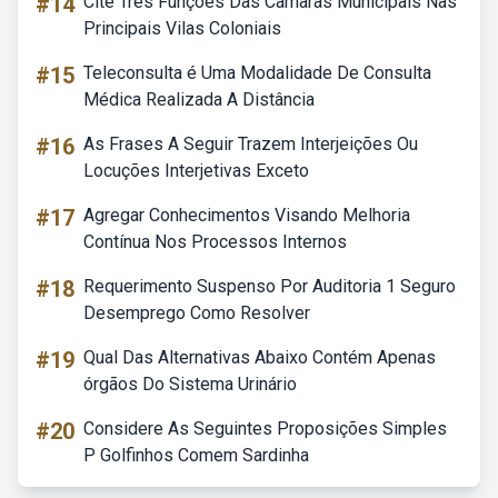
#14
Cite Três Funções Das Câmaras Municipais Nas
Principais Vilas Coloniais
#15
Teleconsulta é Uma Modalidade De Consulta
Médica Realizada A Distância
#16
As Frases A Seguir Trazem Interjeições Ou
Locuções Interjetivas Exceto
#17
Agregar Conhecimentos Visando Melhoria
Contínua Nos Processos Internos
#18
Requerimento Suspenso Por Auditoria 1 Seguro
Desemprego Como Resolver
#19
Qual Das Alternativas Abaixo Contém Apenas
órgãos Do Sistema Urinário
#20
Considere As Seguintes Proposições Simples
P Golfinhos Comem Sardinha