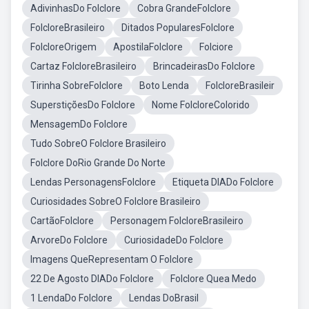
AdivinhasDo Folclore
Cobra GrandeFolclore
FolcloreBrasileiro
Ditados PopularesFolclore
FolcloreOrigem
ApostilaFolclore
Folciore
Cartaz FolcloreBrasileiro
BrincadeirasDo Folclore
Tirinha SobreFolclore
Boto Lenda
FolcloreBrasileir
SuperstiçõesDo Folclore
Nome FolcloreColorido
MensagemDo Folclore
Tudo SobreO Folclore Brasileiro
Folclore DoRio Grande Do Norte
Lendas PersonagensFolclore
Etiqueta DIADo Folclore
Curiosidades SobreO Folclore Brasileiro
CartãoFolclore
Personagem FolcloreBrasileiro
ArvoreDo Folclore
CuriosidadeDo Folclore
Imagens QueRepresentam O Folclore
22 De Agosto DIADo Folclore
Folclore Quea Medo
1 LendaDo Folclore
Lendas DoBrasil