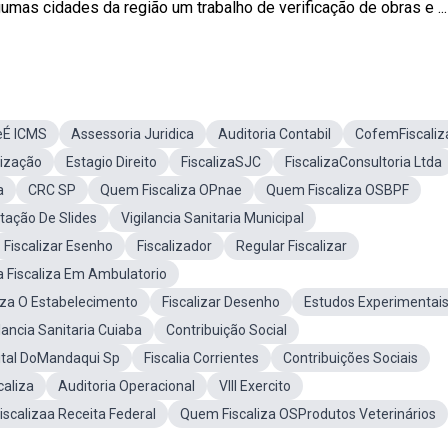
as cidades da região um trabalho de verificação de obras e ...
eÉ ICMS
Assessoria Juridica
Auditoria Contabil
CofemFiscaliz
lização
Estagio Direito
FiscalizaSJC
FiscalizaConsultoria Ltda
a
CRC SP
Quem Fiscaliza OPnae
Quem Fiscaliza OSBPF
tação De Slides
Vigilancia Sanitaria Municipal
Fiscalizar Esenho
Fiscalizador
Regular Fiscalizar
a Fiscaliza Em Ambulatorio
liza O Estabelecimento
Fiscalizar Desenho
Estudos Experimentai
lancia Sanitaria Cuiaba
Contribuição Social
ital DoMandaqui Sp
Fiscalia Corrientes
Contribuições Sociais
aliza
Auditoria Operacional
VIII Exercito
iscalizaa Receita Federal
Quem Fiscaliza OSProdutos Veterinários