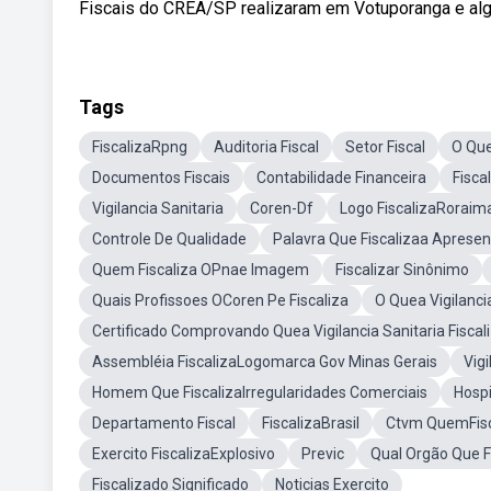
Fiscais do CREA/SP realizaram em Votuporanga e algum
Tags
FiscalizaRpng
Auditoria Fiscal
Setor Fiscal
O Qu
Documentos Fiscais
Contabilidade Financeira
Fisca
Vigilancia Sanitaria
Coren-Df
Logo FiscalizaRoraim
Controle De Qualidade
Palavra Que Fiscalizaa Apresen
Quem Fiscaliza OPnae Imagem
Fiscalizar Sinônimo
Quais Profissoes OCoren Pe Fiscaliza
O Quea Vigilanci
Certificado Comprovando Quea Vigilancia Sanitaria Fisca
Assembléia FiscalizaLogomarca Gov Minas Gerais
Vigi
Homem Que FiscalizaIrregularidades Comerciais
Hosp
Departamento Fiscal
FiscalizaBrasil
Ctvm QuemFisc
Exercito FiscalizaExplosivo
Previc
Qual Orgão Que F
Fiscalizado Significado
Noticias Exercito