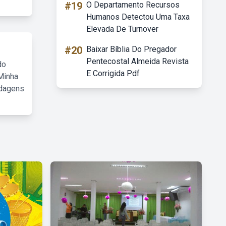
#19
O Departamento Recursos
Humanos Detectou Uma Taxa
Elevada De Turnover
#20
Baixar Bíblia Do Pregador
Pentecostal Almeida Revista
do
E Corrigida Pdf
Minha
rdagens