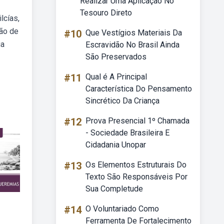
Realizar Uma Aplicação No
Tesouro Direto
lcías,
são de
#10
Que Vestígios Materiais Da
ua
Escravidão No Brasil Ainda
São Preservados
#11
Qual é A Principal
Característica Do Pensamento
Sincrético Da Criança
#12
Prova Presencial 1º Chamada
- Sociedade Brasileira E
Cidadania Unopar
#13
Os Elementos Estruturais Do
Texto São Responsáveis Por
Sua Completude
#14
O Voluntariado Como
Ferramenta De Fortalecimento