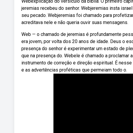
Webexplicação do versículo da bíblia: O primeiro capí
jeremias recebeu do senhor. Webjeremias insta israel
seu pecado. Webjeremias foi chamado para profetiza
acreditava nele e não queria ouvir suas mensagens.
Web — o chamado de jeremias é profundamente pessoa
era jovem, por volta dos 20 anos de idade. Deus o esc
presença do senhor é experimentar um estado de pleni
que na presença do. Webele é chamado a proclamar as
instrumento de correção e direção espiritual. É ness
e as advertências proféticas que permeiam todo o.