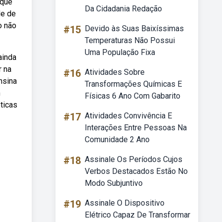
 que
Da Cidadania Redação
de de
o não
#15
Devido às Suas Baixíssimas
Temperaturas Não Possui
Uma População Fixa
ainda
r na
#16
Atividades Sobre
nsina
Transformações Químicas E
m
Físicas 6 Ano Com Gabarito
ticas
#17
Atividades Convivência E
Interações Entre Pessoas Na
Comunidade 2 Ano
#18
Assinale Os Períodos Cujos
Verbos Destacados Estão No
Modo Subjuntivo
#19
Assinale O Dispositivo
Elétrico Capaz De Transformar