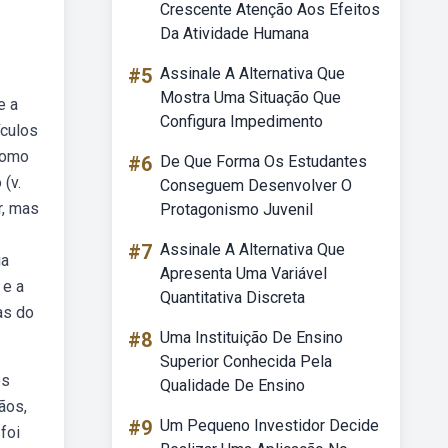
Crescente Atenção Aos Efeitos
Da Atividade Humana
#5
Assinale A Alternativa Que
Mostra Uma Situação Que
e a
Configura Impedimento
culos
como
#6
De Que Forma Os Estudantes
(v.
Conseguem Desenvolver O
r, mas
Protagonismo Juvenil
#7
Assinale A Alternativa Que
ia
Apresenta Uma Variável
 e a
Quantitativa Discreta
as do
#8
Uma Instituição De Ensino
Superior Conhecida Pela
es
Qualidade De Ensino
ãos,
#9
Um Pequeno Investidor Decide
foi