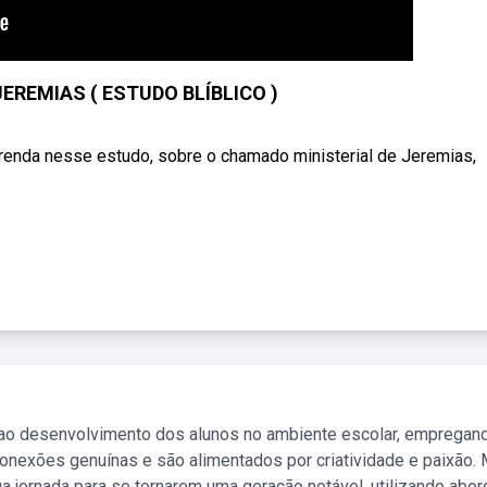
EREMIAS ( ESTUDO BLÍBLICO )
a nesse estudo, sobre o chamado ministerial de Jeremias,
 ao desenvolvimento dos alunos no ambiente escolar, empregan
nexões genuínas e são alimentados por criatividade e paixão. 
a jornada para se tornarem uma geração notável, utilizando abo