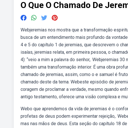
O Que O Chamado De Jerem
Webjeremias nos mostra que a transformação espirit
busca de um entendimento mais profundo da vontade
4 e 5 do capítulo 1 de jeremias, que descrevem o ch
isaías, jeremias relata, em primeira pessoa, o chama
4): “veio a mim a palavra do senhor,. Webjeremias 30
também uma transformação interior. É uma obra prof
chamado de jeremias, assim, como o e samuel é fruto 
chamado deste da terna. Webeste episódio de jeremia
coragem de proclamar a verdade, mesmo quando enfren
antigo testamento, oferece uma visão complexa e mul
Webo que aprendemos da vida de jeremias é o confor
profetas de deus podem experimentar rejeição,. Webe
mas nas mãos de deus. Esta seção do capítulo 18 de 