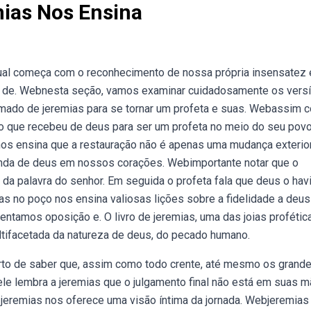
ias Nos Ensina
ual começa com o reconhecimento de nossa própria insensatez 
 de. Webnesta seção, vamos examinar cuidadosamente os versí
amado de jeremias para se tornar um profeta e suas. Webassim 
do que recebeu de deus para ser um profeta no meio do seu povo 
 nos ensina que a restauração não é apenas uma mudança exterio
unda de deus em nossos corações. Webimportante notar que o
da palavra do senhor. Em seguida o profeta fala que deus o hav
s no poço nos ensina valiosas lições sobre a fidelidade a deus
tamos oposição e. O livro de jeremias, uma das joias profétic
tifacetada da natureza de deus, do pecado humano.
to de saber que, assim como todo crente, até mesmo os grand
le lembra a jeremias que o julgamento final não está em suas m
jeremias nos oferece uma visão íntima da jornada. Webjeremias 