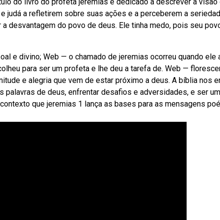
tulo do livro do profeta jeremias é dedicado a descrever a visão
 e judá a refletirem sobre suas ações e a perceberem a serieda
r a desvantagem do povo de deus. Ele tinha medo, pois seu pov
l e divino; Web — o chamado de jeremias ocorreu quando ele 
olheu para ser um profeta e lhe deu a tarefa de. Web — floresce
tude e alegria que vem de estar próximo a deus. A bíblia nos e
 palavras de deus, enfrentar desafios e adversidades, e ser u
e contexto que jeremias 1 lança as bases para as mensagens poé