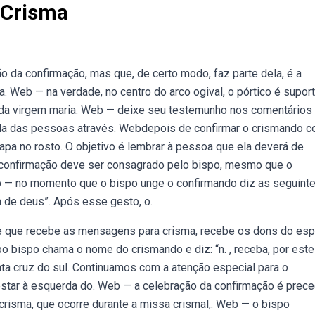
 Crisma
da confirmação, mas que, de certo modo, faz parte dela, é a
. Web — na verdade, no centro do arco ogival, o pórtico é supor
 da virgem maria. Web — deixe seu testemunho nos comentários
da das pessoas através. Webdepois de confirmar o crismando c
 tapa no rosto. O objetivo é lembrar à pessoa que ela deverá de
a confirmação deve ser consagrado pelo bispo, mesmo que o
b — no momento que o bispo unge o confirmando diz as seguint
om de deus”. Após esse gesto, o.
e que recebe as mensagens para crisma, recebe os dons do espí
bispo chama o nome do crismando e diz: “n. , receba, por este 
ta cruz do sul. Continuamos com a atenção especial para o
estar à esquerda do. Web — a celebração da confirmação é prece
risma, que ocorre durante a missa crismal,. Web — o bispo