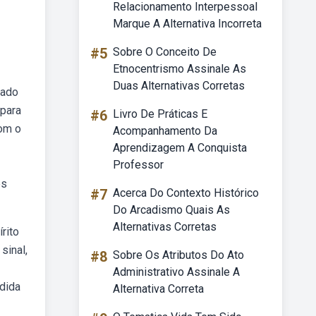
Relacionamento Interpessoal
Marque A Alternativa Incorreta
#5
Sobre O Conceito De
Etnocentrismo Assinale As
Duas Alternativas Corretas
tado
 para
#6
Livro De Práticas E
om o
Acompanhamento Da
Aprendizagem A Conquista
Professor
es
#7
Acerca Do Contexto Histórico
Do Arcadismo Quais As
Alternativas Corretas
rito
sinal,
#8
Sobre Os Atributos Do Ato
Administrativo Assinale A
dida
Alternativa Correta