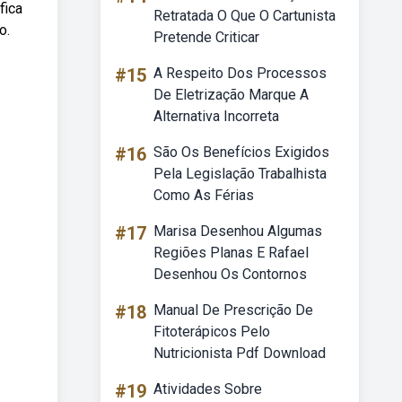
fica
Retratada O Que O Cartunista
o.
Pretende Criticar
#15
A Respeito Dos Processos
De Eletrização Marque A
Alternativa Incorreta
#16
São Os Benefícios Exigidos
Pela Legislação Trabalhista
Como As Férias
#17
Marisa Desenhou Algumas
Regiões Planas E Rafael
Desenhou Os Contornos
#18
Manual De Prescrição De
Fitoterápicos Pelo
Nutricionista Pdf Download
#19
Atividades Sobre