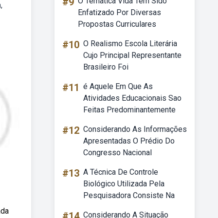
#9
O Tematica Vida Tem Sido
,
Enfatizado Por Diversas
Propostas Curriculares
#10
O Realismo Escola Literária
Cujo Principal Representante
Brasileiro Foi
#11
é Aquele Em Que As
Atividades Educacionais Sao
Feitas Predominantemente
#12
Considerando As Informações
Apresentadas O Prédio Do
Congresso Nacional
#13
A Técnica De Controle
Biológico Utilizada Pela
Pesquisadora Consiste Na
ada
#14
Considerando A Situação