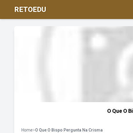
RETOEDU
O Que O B
Home
>
O Que O Bispo Pergunta Na Crisma