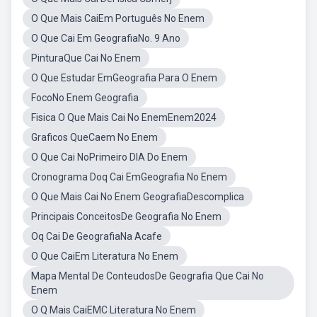
O Que Mais CaiEm Português No Enem
O Que Cai Em GeografiaNo. 9 Ano
PinturaQue Cai No Enem
O Que Estudar EmGeografia Para O Enem
FocoNo Enem Geografia
Fisica O Que Mais Cai No EnemEnem2024
Graficos QueCaem No Enem
O Que Cai NoPrimeiro DIA Do Enem
Cronograma Doq Cai EmGeografia No Enem
O Que Mais Cai No Enem GeografiaDescomplica
Principais ConceitosDe Geografia No Enem
Oq Cai De GeografiaNa Acafe
O Que CaiEm Literatura No Enem
Mapa Mental De ConteudosDe Geografia Que Cai No
Enem
O Q Mais CaiEMC Literatura No Enem