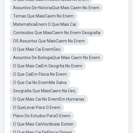
Assuntos De HistoriaQue Mais Caem No Enem
Temas Que MaisCaem No Enem
MatemáticaEnem O Que Mais Cai
Conteúdos Que MaisCaem No Enem Geografia
OS Assuntos Que MaisCaem No Enem
O Que Mais Cai EnemGeo
Assuntos De BiologiaQue Mais Caem No Enem
O Que Mais CaiEm Geogrfia No Enem
O Que CaiEm Física No Enem
O Que Cai No EnemMe Salva
Geografia Que MaisCaem Na Uerj
O Que Mais Cai No EnemEm Humanas
O QueLevar Para O Enem
Plano De Estudos ParaO Enem
O Que Mais CaiVestibular Eistein
O Que Mais Cai DeFísica Cbmerj