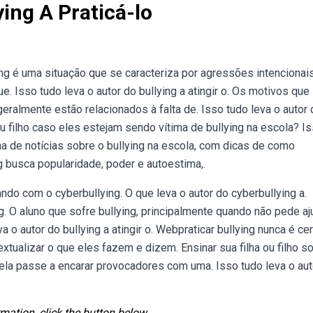
ing A Praticá-lo
ying é uma situação que se caracteriza por agressões intencionais
e. Isso tudo leva o autor do bullying a atingir o. Os motivos que
eralmente estão relacionados à falta de. Isso tudo leva o autor 
u filho caso eles estejam sendo vítima de bullying na escola? I
ina de notícias sobre o bullying na escola, com dicas de como
ing busca popularidade, poder e autoestima,.
o com o cyberbullying. O que leva o autor do cyberbullying a.
. O aluno que sofre bullying, principalmente quando não pede aj
 o autor do bullying a atingir o. Webpraticar bullying nunca é cer
tualizar o que eles fazem e dizem. Ensinar sua filha ou filho s
 ela passe a encarar provocadores com uma. Isso tudo leva o aut
mation, click the button below.