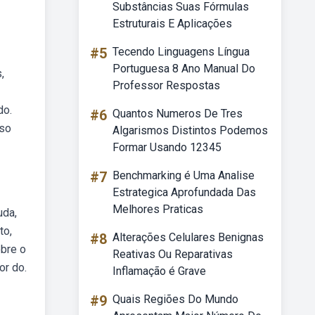
Substâncias Suas Fórmulas
Estruturais E Aplicações
#5
Tecendo Linguagens Língua
Portuguesa 8 Ano Manual Do
,
Professor Respostas
do.
#6
Quantos Numeros De Tres
sso
Algarismos Distintos Podemos
Formar Usando 12345
#7
Benchmarking é Uma Analise
Estrategica Aprofundada Das
Melhores Praticas
uda,
to,
#8
Alterações Celulares Benignas
obre o
Reativas Ou Reparativas
or do.
Inflamação é Grave
#9
Quais Regiões Do Mundo